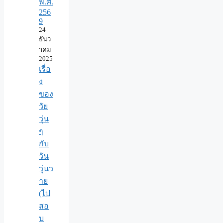
พ.ศ.​
256
9
24
ธันว
าคม
2025
เรื่อ
ง
ของ
วัย
วุ่น
ๆ
กับ
วัน
วุ่นว
าย
(ไป
สอ
บ