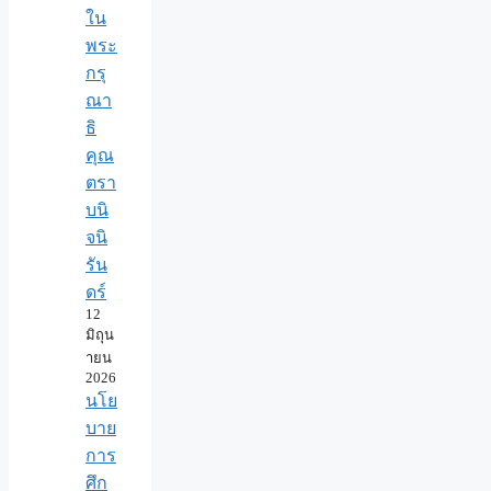
ใน
พระ
กรุ
ณา
ธิ
คุณ
ตรา
บนิ
จนิ
รัน
ดร์
12
มิถุน
ายน
2026
นโย
บาย
การ
ศึก