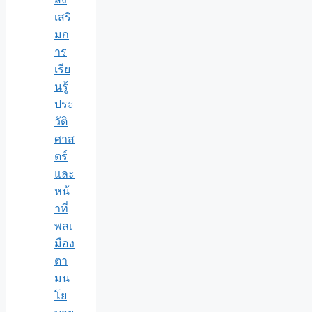
เสริ
มก
าร
เรีย
นรู้
ประ
วัติ
ศาส
ตร์
และ
หน้
าที่
พลเ
มือง
ตา
มน
โย