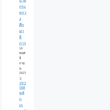
บาย
กระ
ทรว
ง
ศึก
ษา
ธิ
การ
16
พฤศ
จิ
กาย
น
2025
ว
19/2
568
หลั
ก
เก