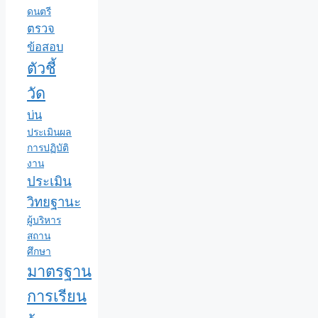
ดนตรี
ตรวจ
ข้อสอบ
ตัวชี้
วัด
บ่น
ประเมินผล
การปฏิบัติ
งาน
ประเมิน
วิทยฐานะ
ผู้บริหาร
สถาน
ศึกษา
มาตรฐาน
การเรียน