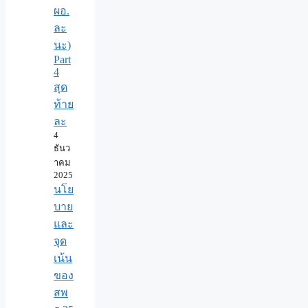
ผอ.
ละ
นะ)
Part
4
สุด
ท้าย
ละ
4
ธันว
าคม
2025
นโย
บาย
และ
จุด
เน้น
ของ
สพ