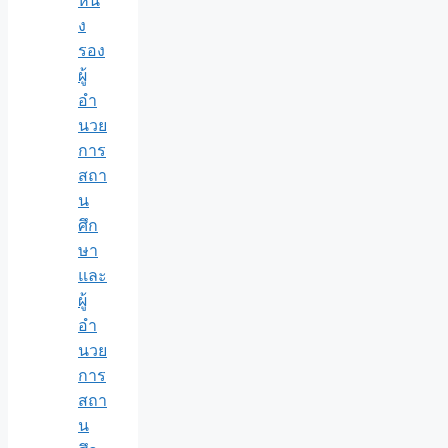
หน่
ง
รอง
ผู้
อำ
นวย
การ
สถา
น
ศึก
ษา
และ
ผู้
อำ
นวย
การ
สถา
น