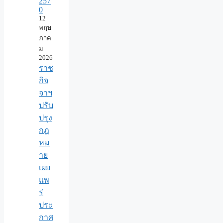
257
0
12
พฤษ
ภาค
ม
2026
ราช
กิจ
จาฯ
ปรับ
ปรุง
กฎ
หม
าย
เผย
แพ
ร่
ประ
กาศ