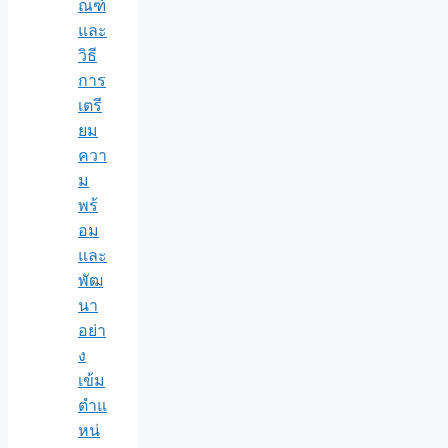
ณฑ์
และ
วิธี
การ
เตรี
ยม
ควา
ม
พร้
อม
และ
พัฒ
นา
อย่า
ง
เข้ม
ตำแ
หน่