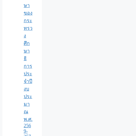
ษา
ของ
กระ
ทรว
ง
ศึก
ษา
ธิ
การ
ประ
จำปี
งบ
ประ
มา
ณ
พ.ศ.
256
9-