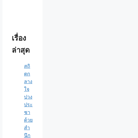
เรื่อง
ล่าสุด
สถิ
ตก
ลาง
ใจ
ปวง
ประ
ชา
ด้วย
สำ
นึก