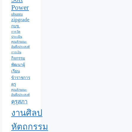
Power
ubuntu
zipgrade
กบข.
การวัด
ประเมิน
คุณลักษณะ
อันพึงประสงค์
การเงิน
กิจกรรม
พัฒนาผู้
เรียน
ข้าราชการ
ครู
คุณลักษณะ
อันพึงประสงค์
คุรุสภา
งานศิลป
หัตถกรรม