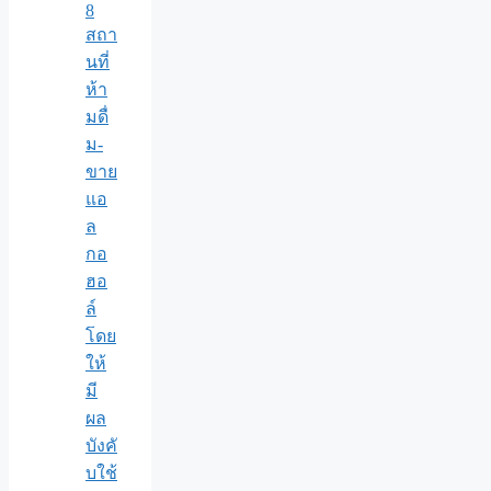
8
สถา
นที่
ห้า
มดื่
ม-
ขาย
แอ
ล
กอ
ฮอ
ล์
โดย
ให้
มี
ผล
บังคั
บใช้