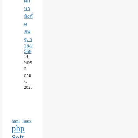
ศึก
ษา
สังกั
ด
สพ
ฐ. ว
26/2
568
14
พฤศ
จิ
กาย
น
2025
html
linux
php
Soft