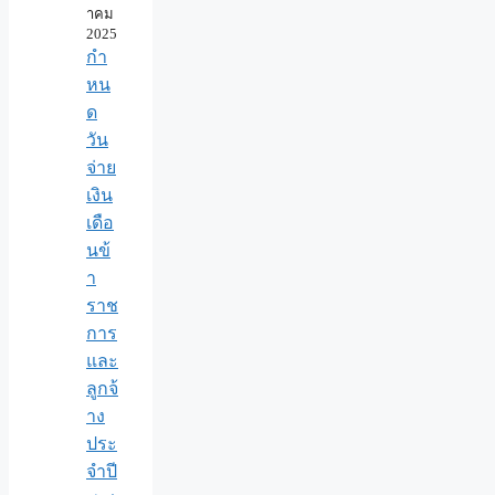
าคม
2025
กำ
หน
ด
วัน
จ่าย
เงิน
เดือ
นข้
า
ราช
การ
และ
ลูกจ้
าง
ประ
จำปี