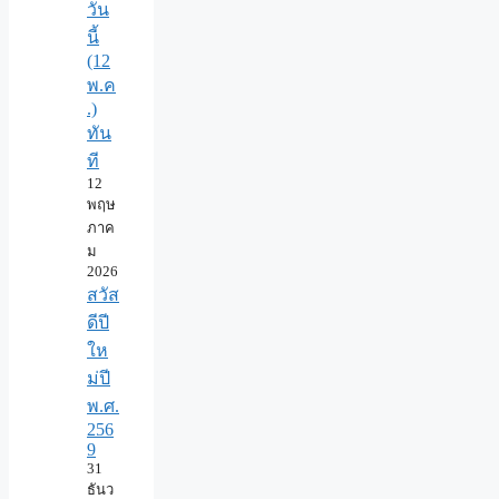
วัน
นี้
(12
พ.ค
.)
ทัน
ที
12
พฤษ
ภาค
ม
2026
สวัส
ดีปี
ให
ม่ปี
พ.ศ.
256
9
31
ธันว