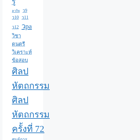
รู้
ว9
ลากิจ
ว10
ว11
วpa
ว12
วิชา
ดนตรี
วิเคราะห์
ข้อสอบ
ศิลป
หัตถกรรม
ศิลป
หัตถกรรม
ครั้งที่ 72
ศูนย์การ