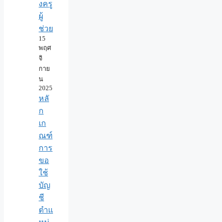
งครู
ผู้
ช่วย
15
พฤศ
จิ
กาย
น
2025
หลั
ก
เก
ณฑ์
การ
ขอ
ใช้
บัญ
ชี
ตำแ