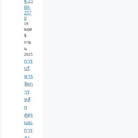
ฐ.25
69-
257
0
19
พฤศ
จิ
กาย
น
2025
การ
บริ
หาร
จัดก
าร
หลั
ก
สูตร
และ
การ
ส่ง