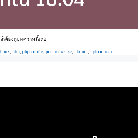
นก็ต้องดูบทความนี้เลย
Tags
linux
,
php
,
php config
,
post max size
,
ubuntu
,
upload max