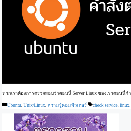
หากเราต้องการตรวจสอบว่าตอนนี้ Server Linux ของเราตอนนี้กำลั
Categories
Tags
Ubuntu
,
Unix/Linux
,
ความรู้คอมพิวเตอร์
check service
,
linux