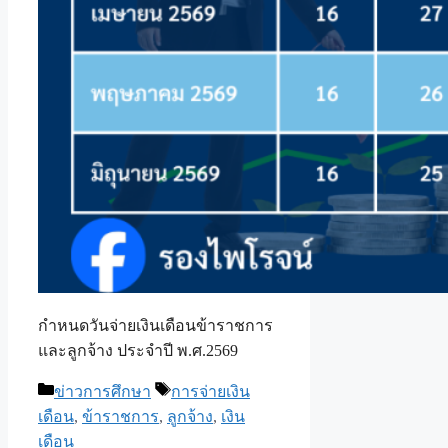
กำหนดวันจ่ายเงินเดือนข้าราชการ
และลูกจ้าง ประจำปี พ.ศ.​2569
Categories
Tags
ข่าวการศึกษา
การจ่ายเงิน
เดือน
,
ข้าราชการ
,
ลูกจ้าง
,
เงิน
เดือน