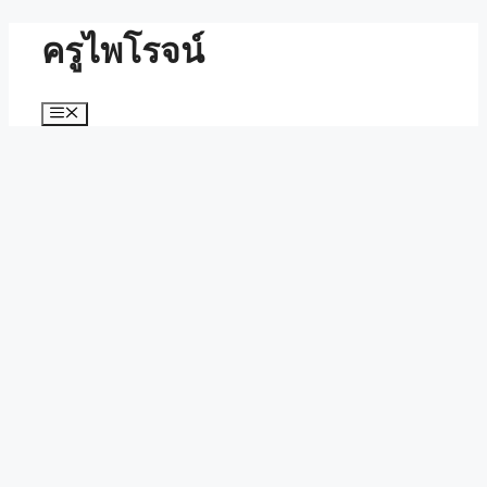
Skip
ครูไพโรจน์
to
content
Menu