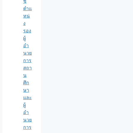
ชี
ตำแ
หน่
ง
รอง
ผู้
อำ
นวย
การ
สถา
น
ศึก
ษา
และ
ผู้
อำ
นวย
การ