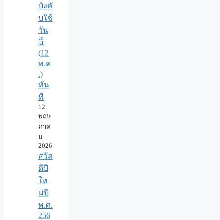
บังคั
บใช้
วัน
นี้
(12
พ.ค
.)
ทัน
ที
12
พฤษ
ภาค
ม
2026
สวัส
ดีปี
ให
ม่ปี
พ.ศ.
256