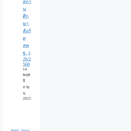
สถา
น
ศึก
ษา
สังกั
ด
สพ
ฐ. ว
26/2
568
14
พฤศ
จิ
กาย
น
2025
html
linux