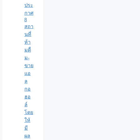
ประ
กาศ
8
สถา
นที่
ห้า
มดื่
ม-
ขาย
แอ
ล
กอ
ฮอ
ล์
โดย
ให้
มี
ผล