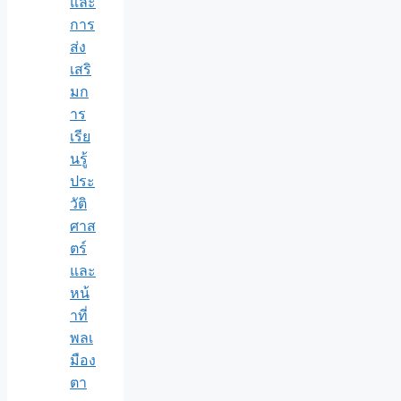
และ
การ
ส่ง
เสริ
มก
าร
เรีย
นรู้
ประ
วัติ
ศาส
ตร์
และ
หน้
าที่
พลเ
มือง
ตา