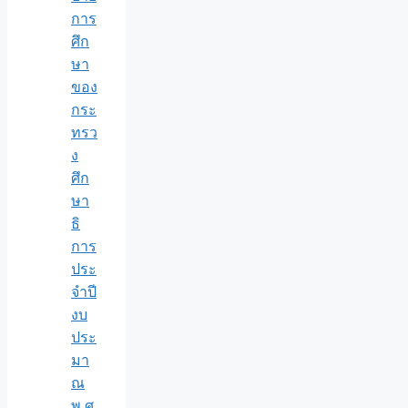
การ
ศึก
ษา
ของ
กระ
ทรว
ง
ศึก
ษา
ธิ
การ
ประ
จำปี
งบ
ประ
มา
ณ
พ.ศ.