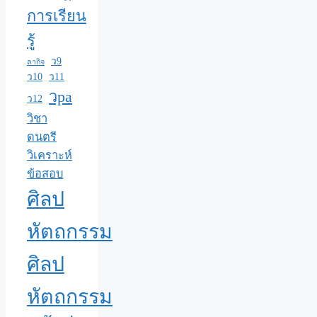
การเรียน
รู้
ว9
ลากิจ
ว10
ว11
วpa
ว12
วิชา
ดนตรี
วิเคราะห์
ข้อสอบ
ศิลป
หัตถกรรม
ศิลป
หัตถกรรม