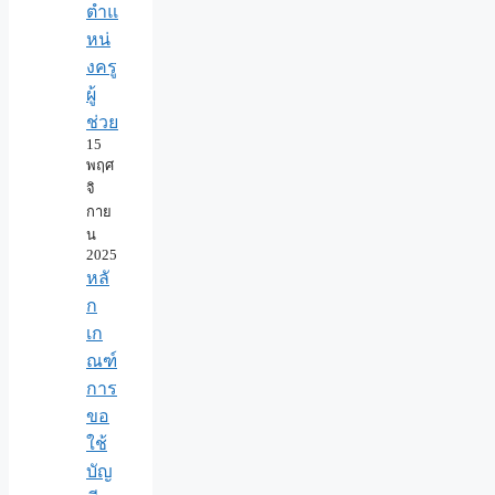
ตำแ
หน่
งครู
ผู้
ช่วย
15
พฤศ
จิ
กาย
น
2025
หลั
ก
เก
ณฑ์
การ
ขอ
ใช้
บัญ