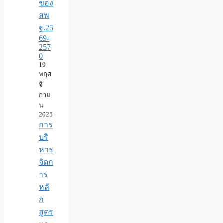
ของ
สพ
ฐ.25
69-
257
0
19
พฤศ
จิ
กาย
น
2025
การ
บริ
หาร
จัดก
าร
หลั
ก
สูตร