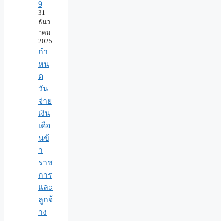
9
31
ธันว
าคม
2025
กำ
หน
ด
วัน
จ่าย
เงิน
เดือ
นข้
า
ราช
การ
และ
ลูกจ้
าง