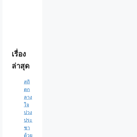
เรื่อง
ล่าสุด
สถิ
ตก
ลาง
ใจ
ปวง
ประ
ชา
ด้วย