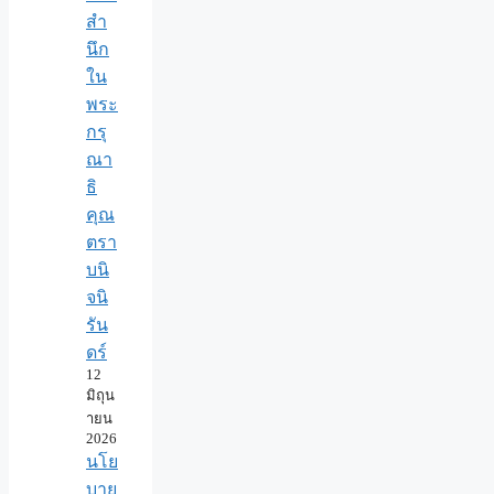
สำ
นึก
ใน
พระ
กรุ
ณา
ธิ
คุณ
ตรา
บนิ
จนิ
รัน
ดร์
12
มิถุน
ายน
2026
นโย
บาย