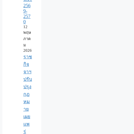
256
9-
257
0
12
พฤษ
ภาค
ม
2026
ราช
กิจ
จาฯ
ปรับ
ปรุง
กฎ
หม
าย
เผย
แพ
ร่