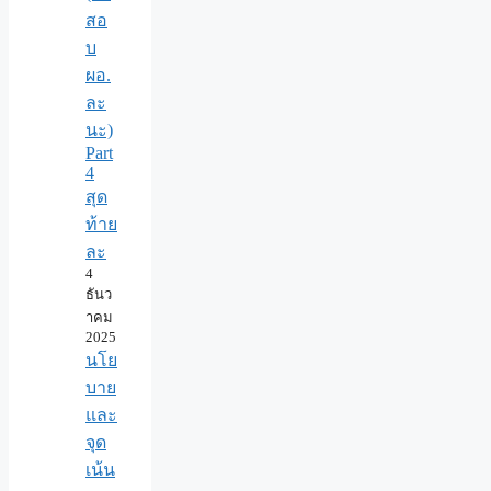
สอ
บ
ผอ.
ละ
นะ)
Part
4
สุด
ท้าย
ละ
4
ธันว
าคม
2025
นโย
บาย
และ
จุด
เน้น