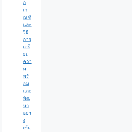
ก
เก
ณฑ์
และ
วิธี
การ
เตรี
ยม
ควา
ม
พร้
อม
และ
พัฒ
นา
อย่า
ง
เข้ม