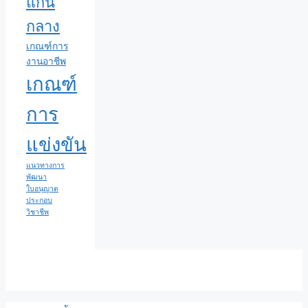
แกน
กลาง
เกณฑ์การ
งานอาชีพ
เกณฑ์
การ
แข่งขัน
แนวทางการ
พัฒนา
ใบอนุญาต
ประกอบ
วิชาชีพ