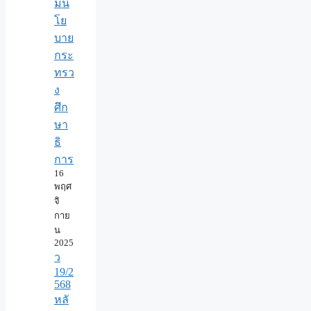
มน
โย
บาย
กระ
ทรว
ง
ศึก
ษา
ธิ
การ
16
พฤศ
จิ
กาย
น
2025
ว
19/2
568
หลั