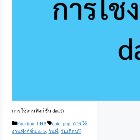
การใช้งานฟังก์ชั่น date()
Categories
Tags
Function
,
PHP
date
,
php
,
การใช้
งานฟังก์ชั่น date
,
วันที่
,
วันเดือนปี