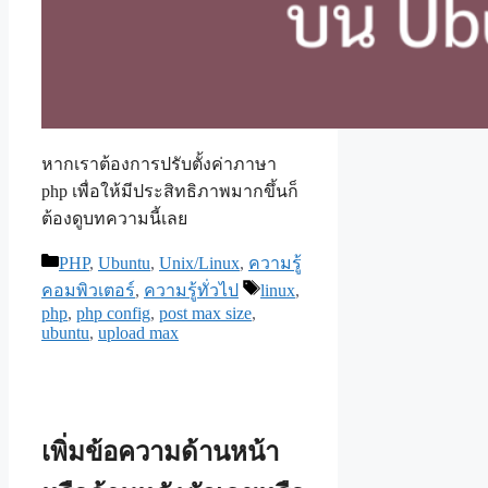
หากเราต้องการปรับตั้งค่าภาษา
php เพื่อให้มีประสิทธิภาพมากขึ้นก็
ต้องดูบทความนี้เลย
Categories
PHP
,
Ubuntu
,
Unix/Linux
,
ความรู้
Tags
คอมพิวเตอร์
,
ความรู้ทั่วไป
linux
,
php
,
php config
,
post max size
,
ubuntu
,
upload max
เพิ่มข้อความด้านหน้า