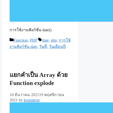
การใช้งานฟังก์ชั่น date()
Categories
Tags
Function
,
PHP
date
,
php
,
การใช้
งานฟังก์ชั่น date
,
วันที่
,
วันเดือนปี
แยกคำเป็น Array ด้วย
Function explode
10 ธันวาคม 2021
19 พฤศจิกายน
2021
by
krupairost