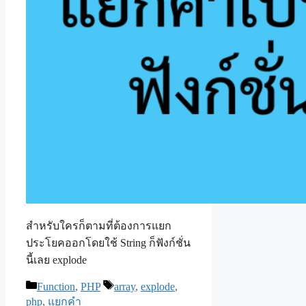
สำหรับใครก็ตามที่ต้องการแยก
ประโยคออกโดยใช้ String ก็ฟังก์ชั่น
นี้เลย explode
Categories
Tags
Function
,
PHP
array
,
explode
,
php
,
แยกคำ