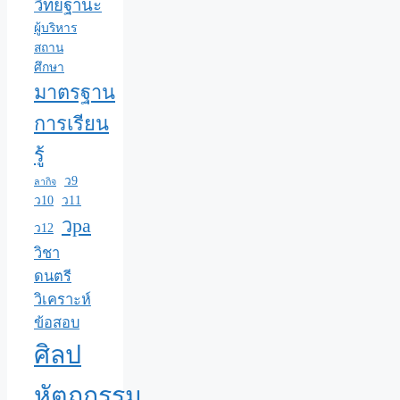
วิทยฐานะ
ผู้บริหาร
สถาน
ศึกษา
มาตรฐาน
การเรียน
รู้
ว9
ลากิจ
ว10
ว11
วpa
ว12
วิชา
ดนตรี
วิเคราะห์
ข้อสอบ
ศิลป
หัตถกรรม