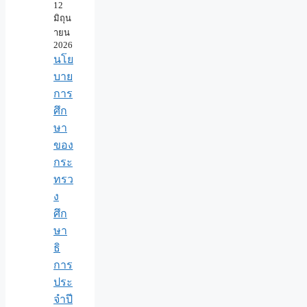
12
มิถุน
ายน
2026
นโย
บาย
การ
ศึก
ษา
ของ
กระ
ทรว
ง
ศึก
ษา
ธิ
การ
ประ
จำปี