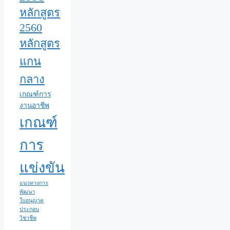
หลักสูตร
2560
หลักสูตร
แกน
กลาง
เกณฑ์การ
งานอาชีพ
เกณฑ์
การ
แข่งขัน
แนวทางการ
พัฒนา
ใบอนุญาต
ประกอบ
วิชาชีพ