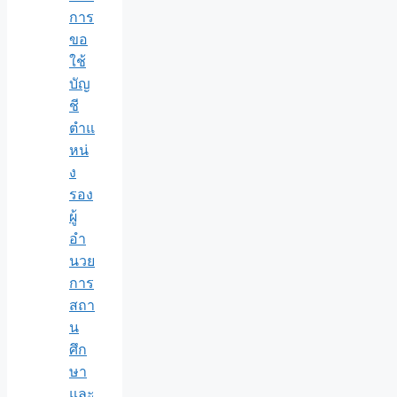
การ
ขอ
ใช้
บัญ
ชี
ตำแ
หน่
ง
รอง
ผู้
อำ
นวย
การ
สถา
น
ศึก
ษา
และ