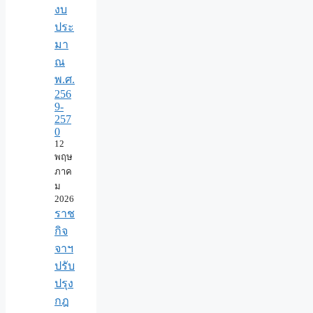
งบ
ประ
มา
ณ
พ.ศ.
256
9-
257
0
12
พฤษ
ภาค
ม
2026
ราช
กิจ
จาฯ
ปรับ
ปรุง
กฎ