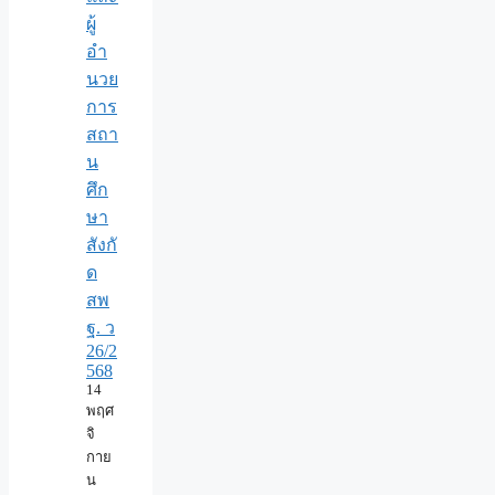
ผู้
อำ
นวย
การ
สถา
น
ศึก
ษา
สังกั
ด
สพ
ฐ. ว
26/2
568
14
พฤศ
จิ
กาย
น