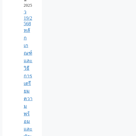
2025
ว
19/2
568
หลั
ก
เก
ณฑ์
และ
วิธี
การ
เตรี
ยม
ควา
ม
พร้
อม
และ