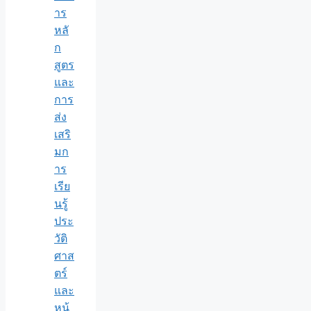
าร
หลั
ก
สูตร
และ
การ
ส่ง
เสริ
มก
าร
เรีย
นรู้
ประ
วัติ
ศาส
ตร์
และ
หน้