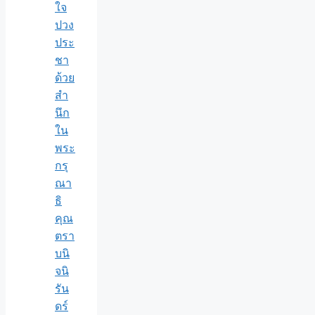
ใจ
ปวง
ประ
ชา
ด้วย
สำ
นึก
ใน
พระ
กรุ
ณา
ธิ
คุณ
ตรา
บนิ
จนิ
รัน
ดร์