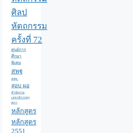
ศิลป
หัตถกรรม
ครั้งที่ 72
ศูนย์การ
ศึกษา
พิเศษ
สพฐ
สพฐ.
สอบ ผอ
สำนักงาน
เลขาธิการคุรุ
สภา
หลักสูตร
หลักสูตร
2551