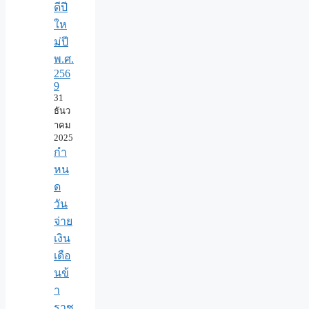
ดีปี
ให
ม่ปี
พ.ศ.
256
9
31
ธันว
าคม
2025
กำ
หน
ด
วัน
จ่าย
เงิน
เดือ
นข้
า
ราช