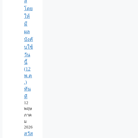
ล์
โดย
ให้
มี
ผล
บังคั
บใช้
วัน
นี้
(12
พ.ค
.)
ทัน
ที
12
พฤษ
ภาค
ม
2026
สวัส