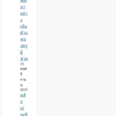
พัฒ
นา
อย่า
ง
เข้ม
ตำแ
หน่
งครู
ผู้
ช่วย
15
พฤศ
จิ
กาย
น
2025
หลั
ก
เก
ณฑ์