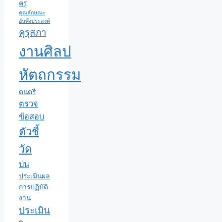
ครู
คุณลักษณะ
อันพึงประสงค์
คุรุสภา
งานศิลป
หัตถกรรม
ดนตรี
ตรวจ
ข้อสอบ
ตัวชี้
วัด
บ่น
ประเมินผล
การปฏิบัติ
งาน
ประเมิน