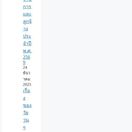
การ
และ
ลูกจ้
าง
ประ
จำปี
พ.ศ.​
256
9
24
ธันว
าคม
2025
เรื่อ
ง
ของ
วัย
วุ่น
ๆ