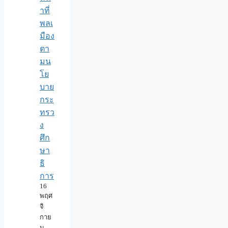
าที่
พลเ
มือง
ตา
มน
โย
บาย
กระ
ทรว
ง
ศึก
ษา
ธิ
การ
16
พฤศ
จิ
กาย
น