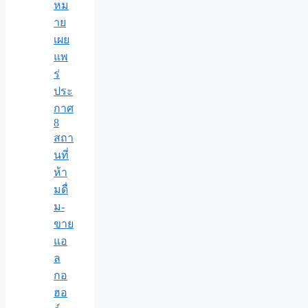
หม
าย
เผย
แพ
ร่
ประ
กาศ
8
สถา
นที่
ห้า
มดื่
ม-
ขาย
แอ
ล
กอ
ฮอ