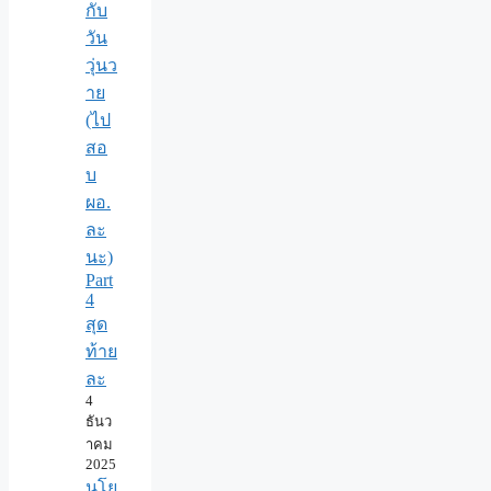
กับ
วัน
วุ่นว
าย
(ไป
สอ
บ
ผอ.
ละ
นะ)
Part
4
สุด
ท้าย
ละ
4
ธันว
าคม
2025
นโย