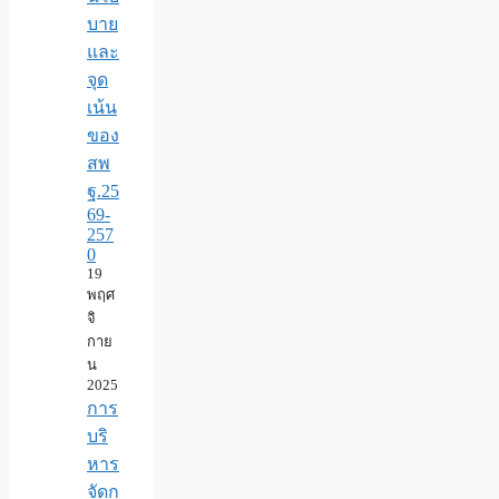
บาย
และ
จุด
เน้น
ของ
สพ
ฐ.25
69-
257
0
19
พฤศ
จิ
กาย
น
2025
การ
บริ
หาร
จัดก