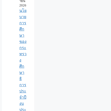
ายน
2026
นโย
บาย
การ
ศึก
ษา
ของ
กระ
ทรว
ง
ศึก
ษา
ธิ
การ
ประ
จำปี
งบ
ประ