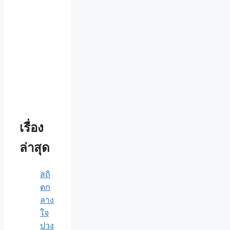
เรื่อง
ล่าสุด
สถิ
ตก
ลาง
ใจ
ปวง