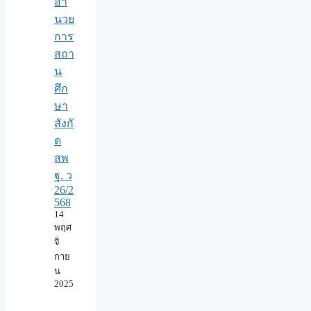
อำ
นวย
การ
สถา
น
ศึก
ษา
สังกั
ด
สพ
ฐ. ว
26/2
568
14
พฤศ
จิ
กาย
น
2025