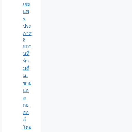
เผย
แพ
ร่
ประ
กาศ
8
สถา
นที่
ห้า
มดื่
ม-
ขาย
แอ
ล
กอ
ฮอ
ล์
โดย