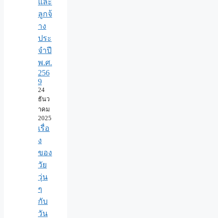
และ
ลูกจ้
าง
ประ
จำปี
พ.ศ.​
256
9
24
ธันว
าคม
2025
เรื่อ
ง
ของ
วัย
วุ่น
ๆ
กับ
วัน