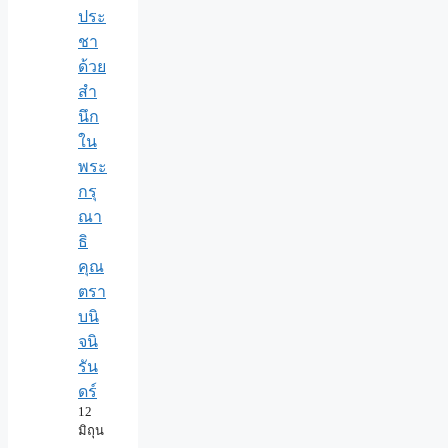
ประ
ชา
ด้วย
สำ
นึก
ใน
พระ
กรุ
ณา
ธิ
คุณ
ตรา
บนิ
จนิ
รัน
ดร์
12
มิถุน