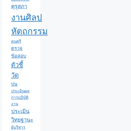
คุรุสภา
งานศิลป
หัตถกรรม
ดนตรี
ตรวจ
ข้อสอบ
ตัวชี้
วัด
บ่น
ประเมินผล
การปฏิบัติ
งาน
ประเมิน
วิทยฐานะ
ผู้บริหาร