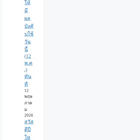
ให้
มี
ผล
บังคั
บใช้
วัน
นี้
(12
พ.ค
.)
ทัน
ที
12
พฤษ
ภาค
ม
2026
สวัส
ดีปี
ให