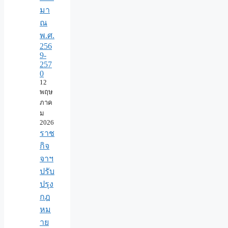
มา
ณ
พ.ศ.
256
9-
257
0
12
พฤษ
ภาค
ม
2026
ราช
กิจ
จาฯ
ปรับ
ปรุง
กฎ
หม
าย