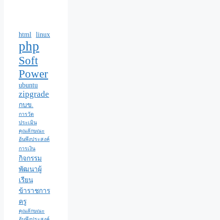
html
linux
php
Soft
Power
ubuntu
zipgrade
กบข.
การวัด
ประเมิน
คุณลักษณะ
อันพึงประสงค์
การเงิน
กิจกรรม
พัฒนาผู้
เรียน
ข้าราชการ
ครู
คุณลักษณะ
อันพึงประสงค์