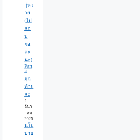
วุ่นว
าย
(ไป
สอ
บ
ผอ.
ละ
นะ)
Part
4
สุด
ท้าย
ละ
4
ธันว
าคม
2025
นโย
บาย