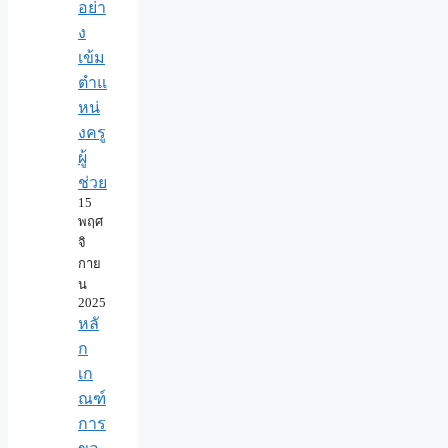
อย่า
ง
เข้ม
ตำแ
หน่
งครู
ผู้
ช่วย
15
พฤศ
จิ
กาย
น
2025
หลั
ก
เก
ณฑ์
การ