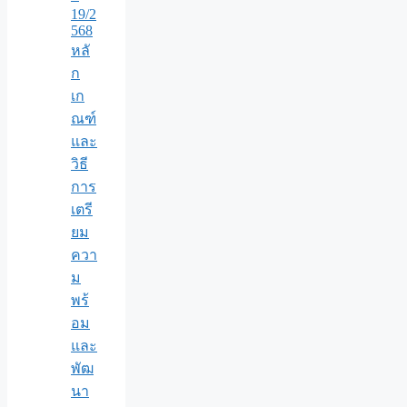
19/2
568
หลั
ก
เก
ณฑ์
และ
วิธี
การ
เตรี
ยม
ควา
ม
พร้
อม
และ
พัฒ
นา