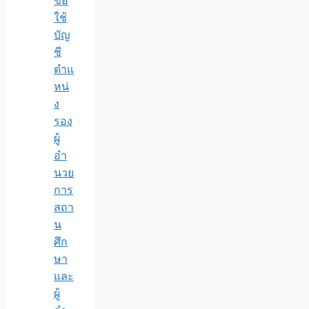
ขอ
ใช้
บัญ
ชี
ตำแ
หน่
ง
รอง
ผู้
อำ
นวย
การ
สถา
น
ศึก
ษา
และ
ผู้