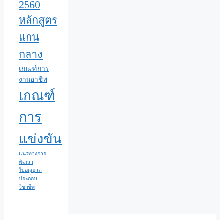
2560
หลักสูตร
แกน
กลาง
เกณฑ์การ
งานอาชีพ
เกณฑ์
การ
แข่งขัน
แนวทางการ
พัฒนา
ใบอนุญาต
ประกอบ
วิชาชีพ