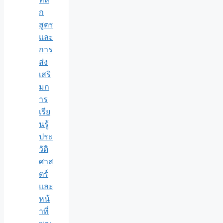
ก
สูตร
และ
การ
ส่ง
เสริ
มก
าร
เรีย
นรู้
ประ
วัติ
ศาส
ตร์
และ
หน้
าที่