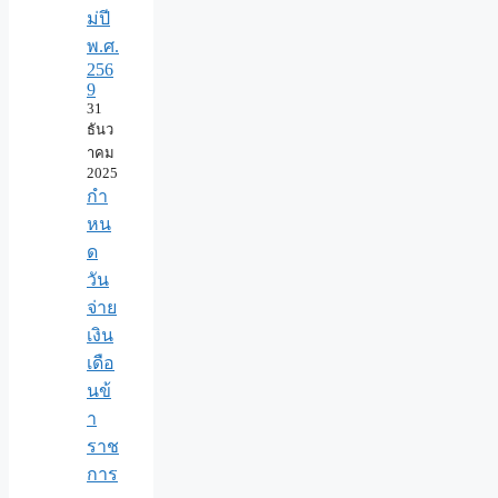
ม่ปี
พ.ศ.
256
9
31
ธันว
าคม
2025
กำ
หน
ด
วัน
จ่าย
เงิน
เดือ
นข้
า
ราช
การ