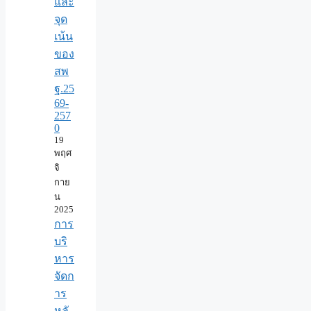
และ
จุด
เน้น
ของ
สพ
ฐ.25
69-
257
0
19
พฤศ
จิ
กาย
น
2025
การ
บริ
หาร
จัดก
าร
หลั