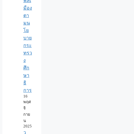
พลเ
มือง
ตา
มน
โย
บาย
กระ
ทรว
ง
ศึก
ษา
ธิ
การ
16
พฤศ
จิ
กาย
น
2025
ว