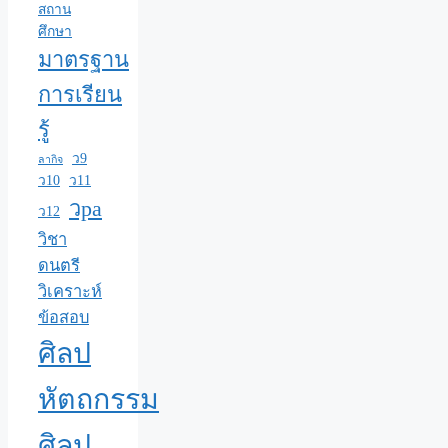
สถาน
ศึกษา
มาตรฐาน
การเรียน
รู้
ว9
ลากิจ
ว10
ว11
วpa
ว12
วิชา
ดนตรี
วิเคราะห์
ข้อสอบ
ศิลป
หัตถกรรม
ศิลป