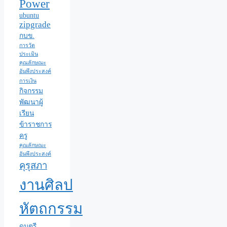
Power
ubuntu
zipgrade
กบข.
การวัด
ประเมิน
คุณลักษณะ
อันพึงประสงค์
การเงิน
กิจกรรม
พัฒนาผู้
เรียน
ข้าราชการ
ครู
คุณลักษณะ
อันพึงประสงค์
คุรุสภา
งานศิลป
หัตถกรรม
ดนตรี