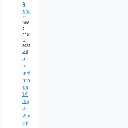
ผู้
ช่วย
15
พฤศ
จิ
กาย
น
2025
หลั
ก
เก
ณฑ์
การ
ขอ
ใช้
บัญ
ชี
ตำแ
หน่