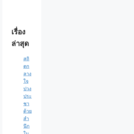
เรื่อง
ล่าสุด
สถิ
ตก
ลาง
ใจ
ปวง
ประ
ชา
ด้วย
สำ
นึก
ใน