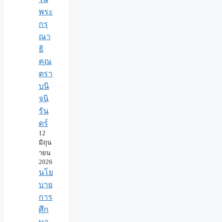
พระ
กรุ
ณา
ธิ
คุณ
ตรา
บนิ
จนิ
รัน
ดร์
12
มิถุน
ายน
2026
นโย
บาย
การ
ศึก
ษา