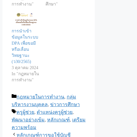
การทำงาน"
ศึกษา"
การนำเข้า
ข้อมูลในระบบ
DPA เพื่อขอมี
หรือเลื่อน
วิทยฐานะ
(ว30/2565)
3 ตุลาคม 2024
In "กฎหมายใน
การทำงาน"
Categories
กฎหมายในการทำงาน
,
กลุ่ม
บริหารงานบุคคล
,
ข่าวการศึกษา
Tags
ครูผู้ช่วย
,
ตำแหน่งครูผู้ช่วย
,
พัฒนาอย่างเข้ม
,
หลักเกณฑ์
,
เตรียม
ความพร้อม
หลักเกณฑ์การขอใช้บัญชี