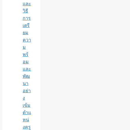
และ
วิธี
การ
เตรี
ยม
ควา
ม
พร้
อม
และ
พัฒ
นา
อย่า
ง
เข้ม
ตำแ
หน่
งครู