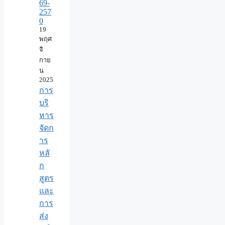
69-
257
0
19
พฤศ
จิ
กาย
น
2025
การ
บริ
หาร
จัดก
าร
หลั
ก
สูตร
และ
การ
ส่ง