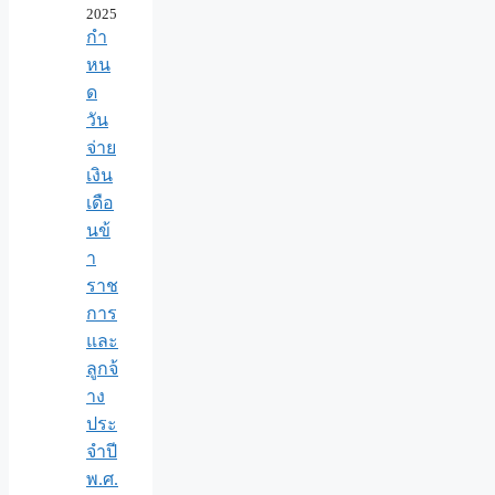
2025
กำ
หน
ด
วัน
จ่าย
เงิน
เดือ
นข้
า
ราช
การ
และ
ลูกจ้
าง
ประ
จำปี
พ.ศ.​