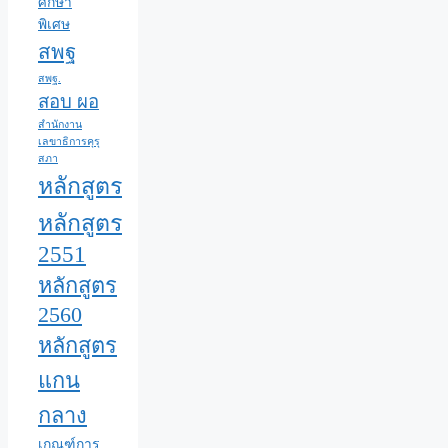
ศึกษา
พิเศษ
สพฐ
สพฐ.
สอบ ผอ
สำนักงาน
เลขาธิการคุรุ
สภา
หลักสูตร
หลักสูตร
2551
หลักสูตร
2560
หลักสูตร
แกน
กลาง
เกณฑ์การ