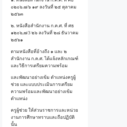
๐๒๐๖.๗/๖ ๑๙ ลงวันที่ ๒๕ ตุลาคม
๒๕๖๓
๒. หนังสือสำนักงาน ก.ค.ศ. ที่ ศธ
๑๒๐๖,๗/3 ๒๖ ลงวันที่ ๒๘ ธันวาคม
๒๕๖๑
ตามหนังสือที่อ้างถึง ๑ และ ๒
สำนักงาน ก.ค.ศ. ได้แจ้งหลักเกณฑ์
และวิธีการเตรียมความพร้อม
และพัฒนาอย่างเข้ม ตำแหน่งครูผู้
ช่วย และแบบประเมินการเตรียม
ความพร้อมและพัฒนาอย่างเข้ม
ตำแหน่ง
ครูผู้ช่วย ให้ส่วนราชการและหน่วย
งานการศึกษาทราบและถือปฏิบัติ
นั้น