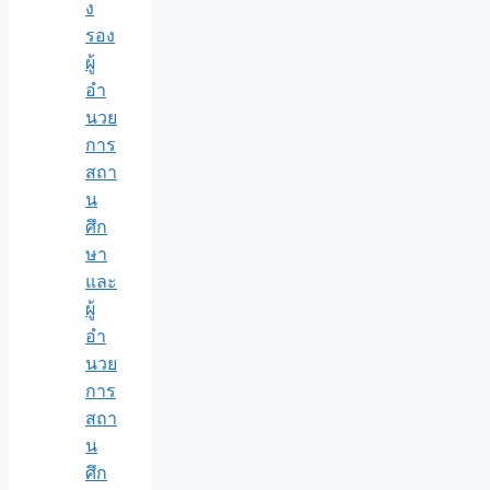
ง
รอง
ผู้
อำ
นวย
การ
สถา
น
ศึก
ษา
และ
ผู้
อำ
นวย
การ
สถา
น
ศึก