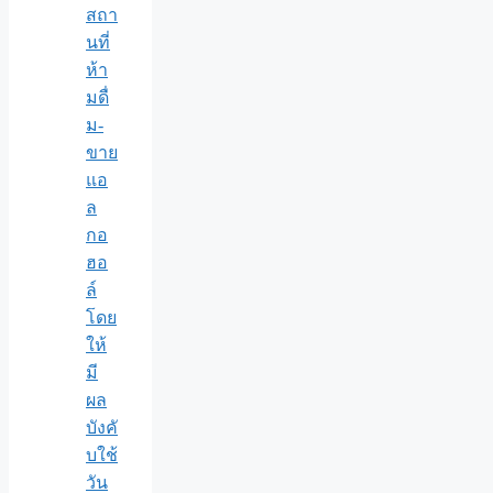
สถา
นที่
ห้า
มดื่
ม-
ขาย
แอ
ล
กอ
ฮอ
ล์
โดย
ให้
มี
ผล
บังคั
บใช้
วัน