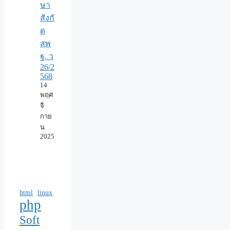
ษา
สังกั
ด
สพ
ฐ. ว
26/2
568
14
พฤศ
จิ
กาย
น
2025
html
linux
php
Soft