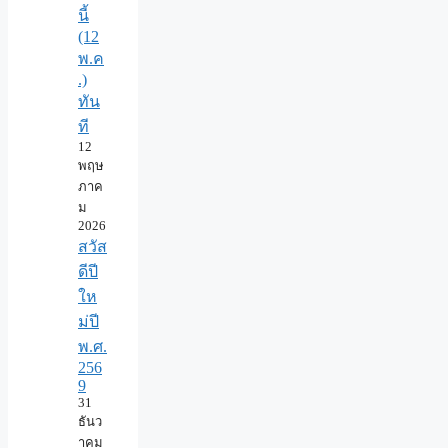
นี้
(12
พ.ค
.)
ทัน
ที
12
พฤษ
ภาค
ม
2026
สวัส
ดีปี
ให
ม่ปี
พ.ศ.
256
9
31
ธันว
าคม