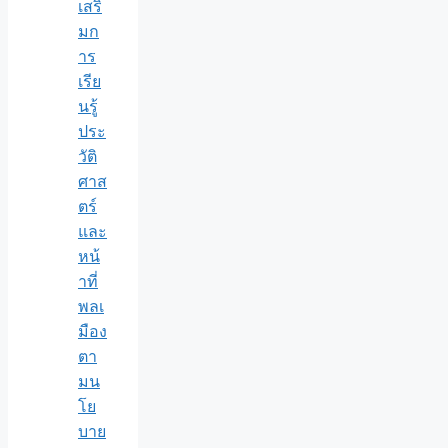
เสริ
มก
าร
เรีย
นรู้
ประ
วัติ
ศาส
ตร์
และ
หน้
าที่
พลเ
มือง
ตา
มน
โย
บาย