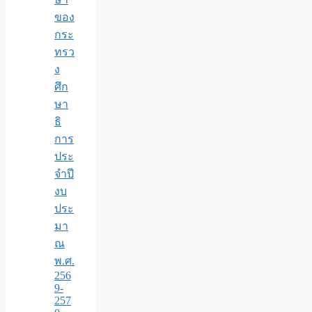
ของ
กระ
ทรว
ง
ศึก
ษา
ธิ
การ
ประ
จำปี
งบ
ประ
มา
ณ
พ.ศ.
256
9-
257