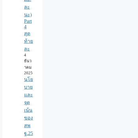
ละ
นะ)
Part
4
สุด
ท้าย
ละ
4
ธันว
าคม
2025
นโย
บาย
และ
จุด
เน้น
ของ
สพ
ฐ.25