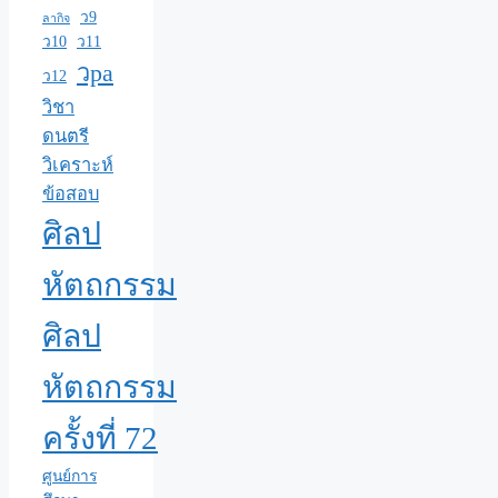
ว9
ลากิจ
ว10
ว11
วpa
ว12
วิชา
ดนตรี
วิเคราะห์
ข้อสอบ
ศิลป
หัตถกรรม
ศิลป
หัตถกรรม
ครั้งที่ 72
ศูนย์การ