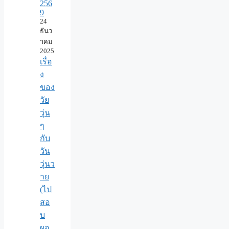
256
9
24
ธันว
าคม
2025
เรื่อ
ง
ของ
วัย
วุ่น
ๆ
กับ
วัน
วุ่นว
าย
(ไป
สอ
บ
ผอ.