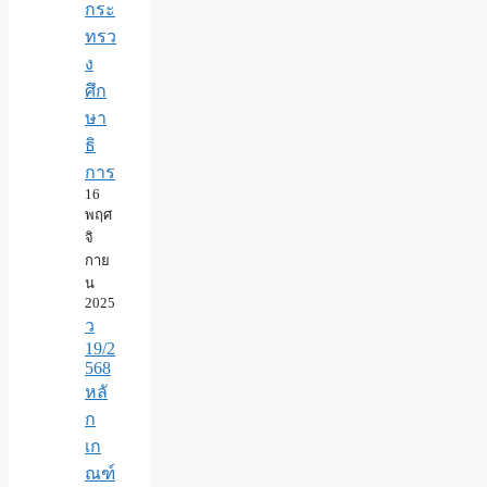
กระ
ทรว
ง
ศึก
ษา
ธิ
การ
16
พฤศ
จิ
กาย
น
2025
ว
19/2
568
หลั
ก
เก
ณฑ์