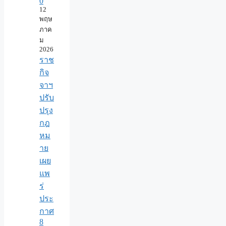
0
12
พฤษ
ภาค
ม
2026
ราช
กิจ
จาฯ
ปรับ
ปรุง
กฎ
หม
าย
เผย
แพ
ร่
ประ
กาศ
8