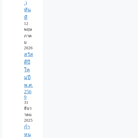
.)
ทัน
ที
12
พฤษ
ภาค
ม
2026
สวัส
ดีปี
ให
ม่ปี
พ.ศ.
256
9
31
ธันว
าคม
2025
กำ
หน