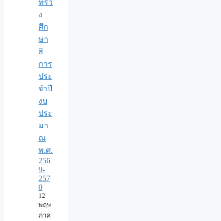
ทรว
ง
ศึก
ษา
ธิ
การ
ประ
จำปี
งบ
ประ
มา
ณ
พ.ศ.
256
9-
257
0
12
พฤษ
ภาค