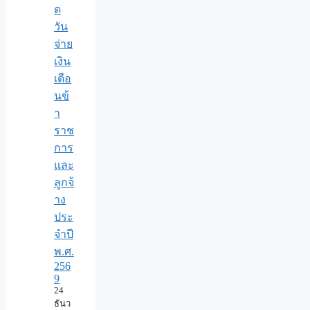
ด
วัน
จ่าย
เงิน
เดือ
นข้
า
ราช
การ
และ
ลูกจ้
าง
ประ
จำปี
พ.ศ.​
256
9
24
ธันว