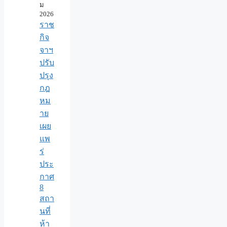
ม
2026
ราช
กิจ
จาฯ
ปรับ
ปรุง
กฎ
หม
าย
เผย
แพ
ร่
ประ
กาศ
8
สถา
นที่
ห้า