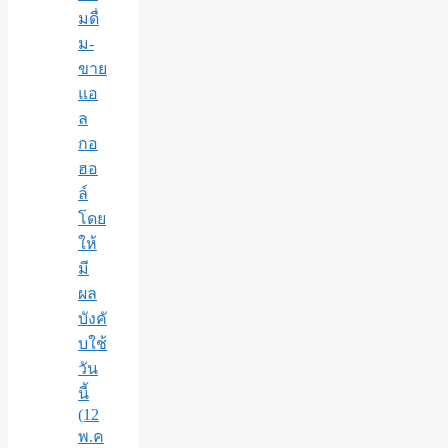
มดื่
ม-
ขาย
แอ
ล
กอ
ฮอ
ล์
โดย
ให้
มี
ผล
บังคั
บใช้
วัน
นี้
(12
พ.ค