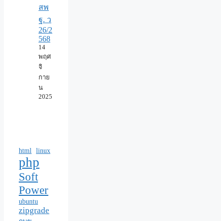
สพ
ฐ. ว
26/2
568
14
พฤศ
จิ
กาย
น
2025
html
linux
php
Soft
Power
ubuntu
zipgrade