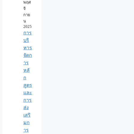
พฤศ
จิ
กาย
น
2025
การ
บริ
หาร
จัดก
าร
หลั
ก
สูตร
และ
การ
ส่ง
เสริ
มก
าร