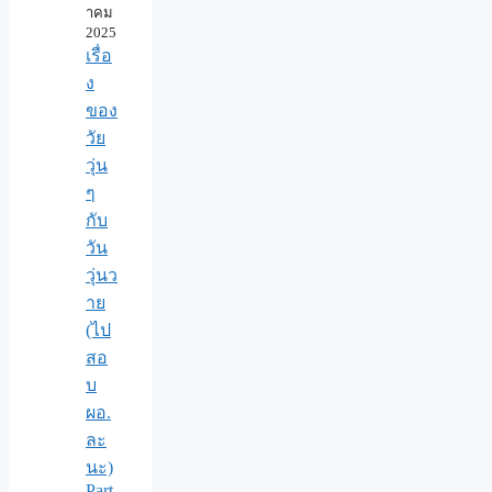
าคม
2025
เรื่อ
ง
ของ
วัย
วุ่น
ๆ
กับ
วัน
วุ่นว
าย
(ไป
สอ
บ
ผอ.
ละ
นะ)
Part