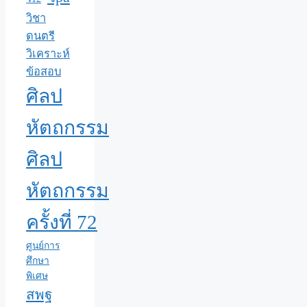
วิชา
ดนตรี
วิเคราะห์
ข้อสอบ
ศิลป
หัตถกรรม
ศิลป
หัตถกรรม
ครั้งที่ 72
ศูนย์การ
ศึกษา
พิเศษ
สพฐ