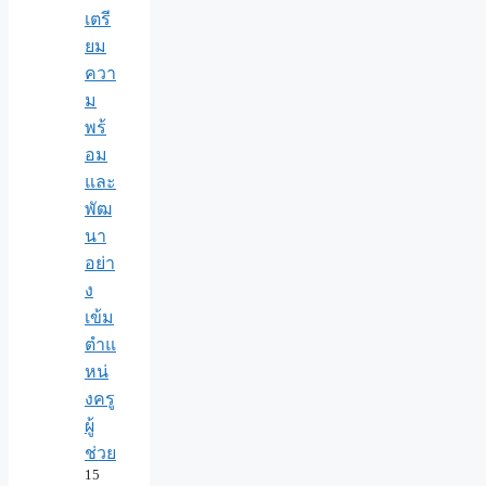
เตรี
ยม
ควา
ม
พร้
อม
และ
พัฒ
นา
อย่า
ง
เข้ม
ตำแ
หน่
งครู
ผู้
ช่วย
15