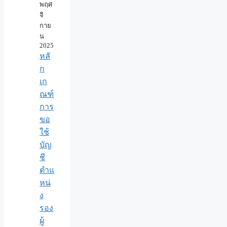
พฤศ
จิ
กาย
น
2025
หลั
ก
เก
ณฑ์
การ
ขอ
ใช้
บัญ
ชี
ตำแ
หน่
ง
รอง
ผู้