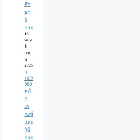
ศึก
ษา
ธิ
การ
16
พฤศ
จิ
กาย
น
2025
ว
19/2
568
หลั
ก
เก
ณฑ์
และ
วิธี
การ