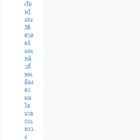
เรีย
นรู้
ประ
วัติ
ศาส
ตร์
และ
หน้
าที่
พลเ
มือง
ตา
มน
โย
บาย
กระ
ทรว
ง