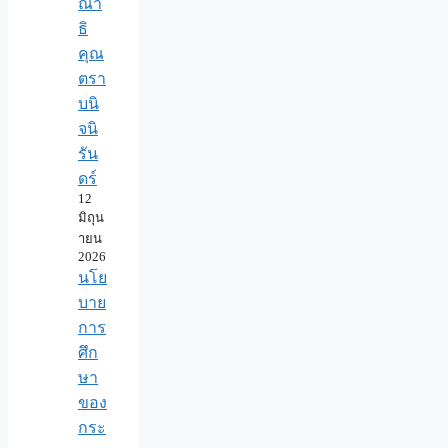
ณา
ธิ
คุณ
ตรา
บนิ
จนิ
รัน
ดร์
12
มิถุน
ายน
2026
นโย
บาย
การ
ศึก
ษา
ของ
กระ