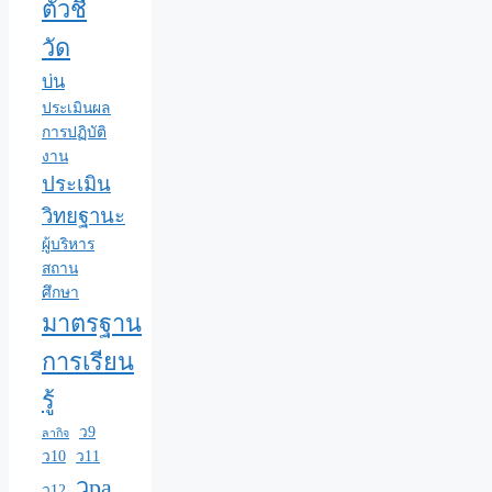
ตัวชี้
วัด
บ่น
ประเมินผล
การปฏิบัติ
งาน
ประเมิน
วิทยฐานะ
ผู้บริหาร
สถาน
ศึกษา
มาตรฐาน
การเรียน
รู้
ว9
ลากิจ
ว10
ว11
วpa
ว12