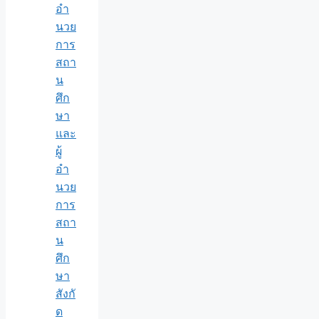
อำ
นวย
การ
สถา
น
ศึก
ษา
และ
ผู้
อำ
นวย
การ
สถา
น
ศึก
ษา
สังกั
ด