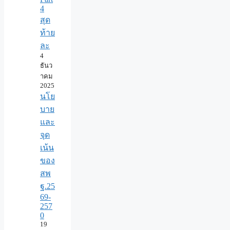
4
สุด
ท้าย
ละ
4
ธันว
าคม
2025
นโย
บาย
และ
จุด
เน้น
ของ
สพ
ฐ.25
69-
257
0
19