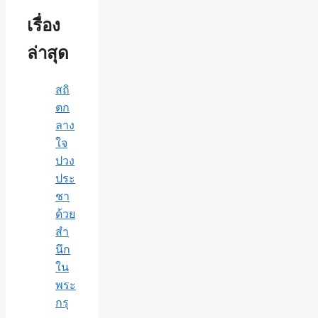
เรื่อง
ล่าสุด
สถิ
ตก
ลาง
ใจ
ปวง
ประ
ชา
ด้วย
สำ
นึก
ใน
พระ
กรุ