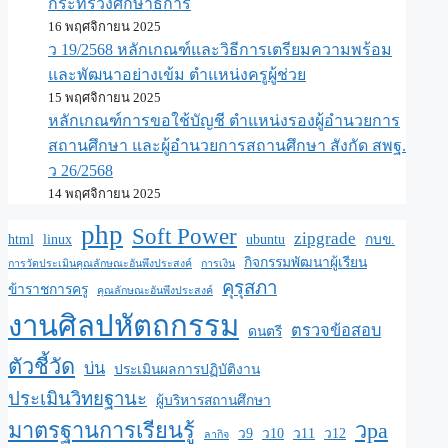
กระทรวงศึกษาธิการ
16 พฤศจิกายน 2025
ว 19/2568 หลักเกณฑ์และวิธีการเตรียมความพร้อม
และพัฒนาอย่างเข้ม ตำแหน่งครูผู้ช่วย
15 พฤศจิกายน 2025
หลักเกณฑ์การขอใช้บัญชี ตำแหน่งรองผู้อำนวยการ
สถานศึกษา และผู้อำนวยการสถานศึกษา สังกัด สพฐ.
ว 26/2568
14 พฤศจิกายน 2025
php
Soft Power
zipgrade
html
linux
ubuntu
กบข.
กิจกรรมพัฒนาผู้เรียน
การวัดประเมินคุณลักษณะอันพึงประสงค์
การเงิน
คุรุสภา
ข้าราชการครู
คุณลักษณะอันพึงประสงค์
งานศิลปหัตถกรรม
ตรวจข้อสอบ
ดนตรี
ตัวชี้วัด
บ่น
ประเมินผลการปฏิบัติงาน
ประเมินวิทยฐานะ
ผู้บริหารสถานศึกษา
มาตรฐานการเรียนรู้
วpa
ว9
ว10
ว11
ว12
ลากิจ