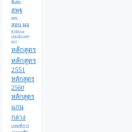
พิเศษ
สพฐ
สพฐ.
สอบ ผอ
สำนักงาน
เลขาธิการคุรุ
สภา
หลักสูตร
หลักสูตร
2551
หลักสูตร
2560
หลักสูตร
แกน
กลาง
เกณฑ์การ