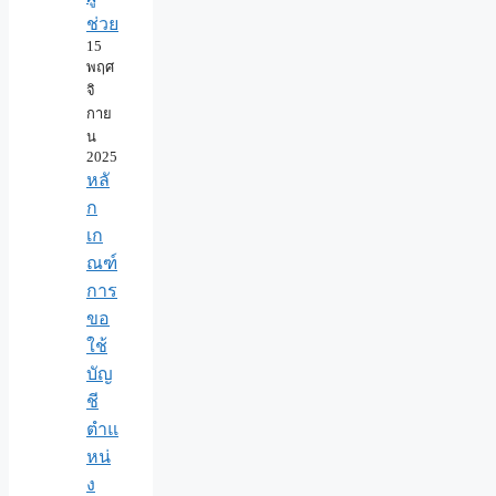
ช่วย
15
พฤศ
จิ
กาย
น
2025
หลั
ก
เก
ณฑ์
การ
ขอ
ใช้
บัญ
ชี
ตำแ
หน่
ง