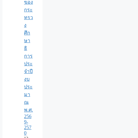
ของ
กระ
ทรว
ง
ศึก
ษา
ธิ
การ
ประ
จำปี
งบ
ประ
มา
ณ
พ.ศ.
256
9-
257
0