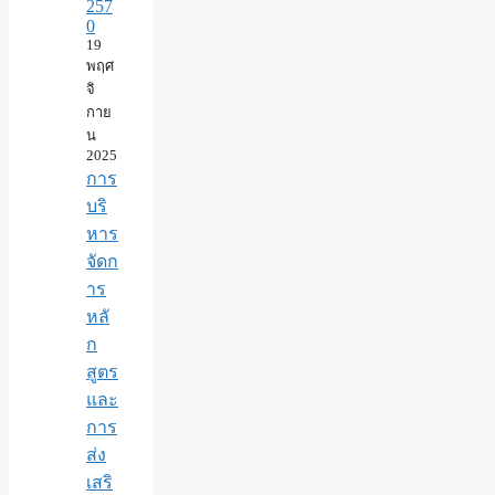
257
0
19
พฤศ
จิ
กาย
น
2025
การ
บริ
หาร
จัดก
าร
หลั
ก
สูตร
และ
การ
ส่ง
เสริ