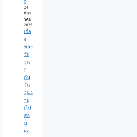
9
24
ธันว
าคม
2025
เรื่อ
ง
ของ
วัย
วุ่น
ๆ
กับ
วัน
วุ่นว
าย
(ไป
สอ
บ
ผอ.