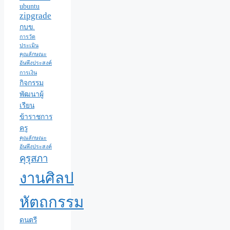
ubuntu
zipgrade
กบข.
การวัด
ประเมิน
คุณลักษณะ
อันพึงประสงค์
การเงิน
กิจกรรม
พัฒนาผู้
เรียน
ข้าราชการ
ครู
คุณลักษณะ
อันพึงประสงค์
คุรุสภา
งานศิลป
หัตถกรรม
ดนตรี