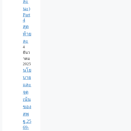
ละ
นะ)
Part
4
สุด
ท้าย
ละ
4
ธันว
าคม
2025
นโย
บาย
และ
จุด
เน้น
ของ
สพ
ฐ.25
69-