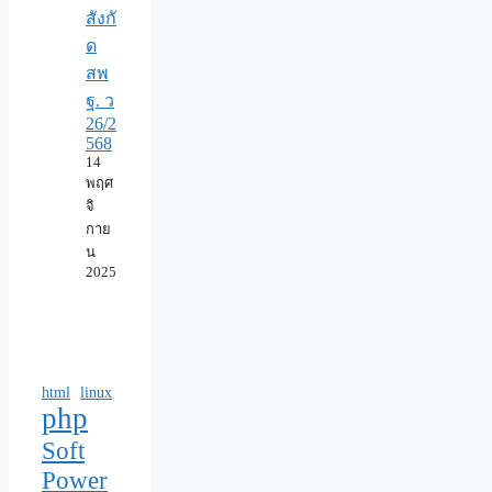
สังกั
ด
สพ
ฐ. ว
26/2
568
14
พฤศ
จิ
กาย
น
2025
html
linux
php
Soft
Power