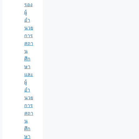
รอง
ผู้
อำ
นวย
การ
สถา
น
ศึก
ษา
และ
ผู้
อำ
นวย
การ
สถา
น
ศึก
ษา