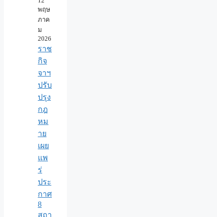
12
พฤษ
ภาค
ม
2026
ราช
กิจ
จาฯ
ปรับ
ปรุง
กฎ
หม
าย
เผย
แพ
ร่
ประ
กาศ
8
สถา