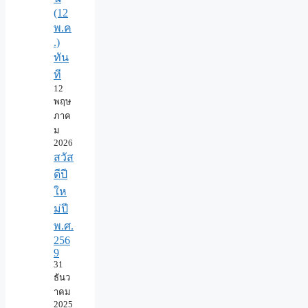
(12
พ.ค
.)
ทัน
ที
12
พฤษ
ภาค
ม
2026
สวัส
ดีปี
ให
ม่ปี
พ.ศ.
256
9
31
ธันว
าคม
2025