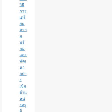
วิธี
การ
เตรี
ยม
ควา
ม
พร้
อม
และ
พัฒ
นา
อย่า
ง
เข้ม
ตำแ
หน่
งครู
ผู้