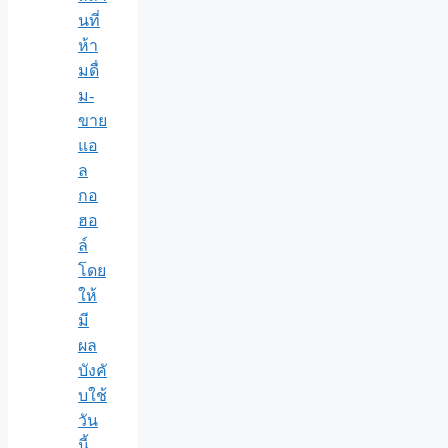
นที่
ห้า
มดื่
ม-
ขาย
แอ
ล
กอ
ฮอ
ล์
โดย
ให้
มี
ผล
บังคั
บใช้
วัน
นี้