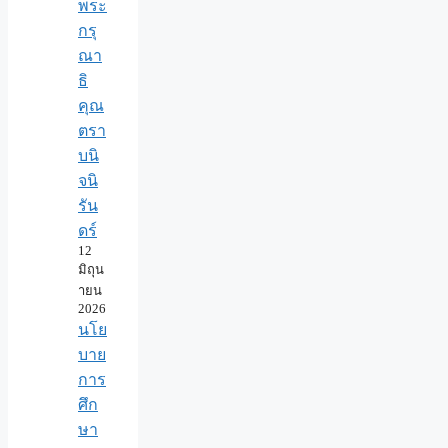
พระ
กรุ
ณา
ธิ
คุณ
ตรา
บนิ
จนิ
รัน
ดร์
12
มิถุน
ายน
2026
นโย
บาย
การ
ศึก
ษา