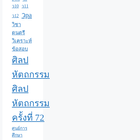
ว10
ว11
วpa
ว12
วิชา
ดนตรี
วิเคราะห์
ข้อสอบ
ศิลป
หัตถกรรม
ศิลป
หัตถกรรม
ครั้งที่ 72
ศูนย์การ
ศึกษา