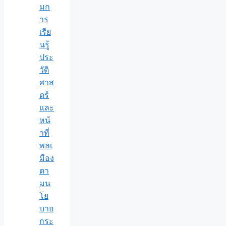
มก
าร
เรีย
นรู้
ประ
วัติ
ศาส
ตร์
และ
หน้
าที่
พลเ
มือง
ตา
มน
โย
บาย
กระ