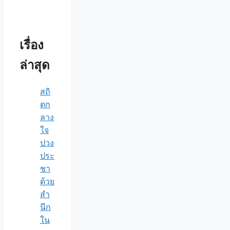
เรื่อง
ล่าสุด
สถิ
ตก
ลาง
ใจ
ปวง
ประ
ชา
ด้วย
สำ
นึก
ใน