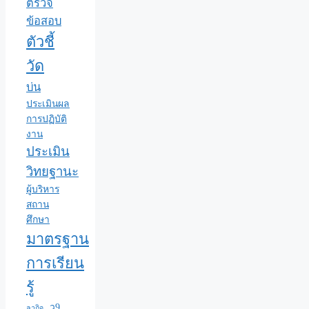
ตรวจ
ข้อสอบ
ตัวชี้
วัด
บ่น
ประเมินผล
การปฏิบัติ
งาน
ประเมิน
วิทยฐานะ
ผู้บริหาร
สถาน
ศึกษา
มาตรฐาน
การเรียน
รู้
ว9
ลากิจ