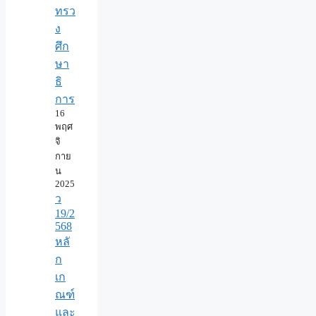
ทรว
ง
ศึก
ษา
ธิ
การ
16
พฤศ
จิ
กาย
น
2025
ว
19/2
568
หลั
ก
เก
ณฑ์
และ