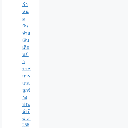
กำ
หน
ด
วัน
จ่าย
เงิน
เดือ
นข้
า
ราช
การ
และ
ลูกจ้
าง
ประ
จำปี
พ.ศ.​
256