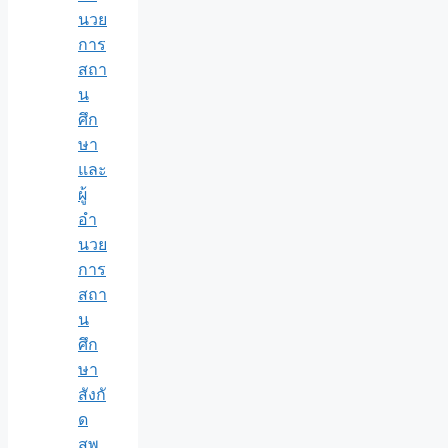
นวย
การ
สถา
น
ศึก
ษา
และ
ผู้
อำ
นวย
การ
สถา
น
ศึก
ษา
สังกั
ด
สพ