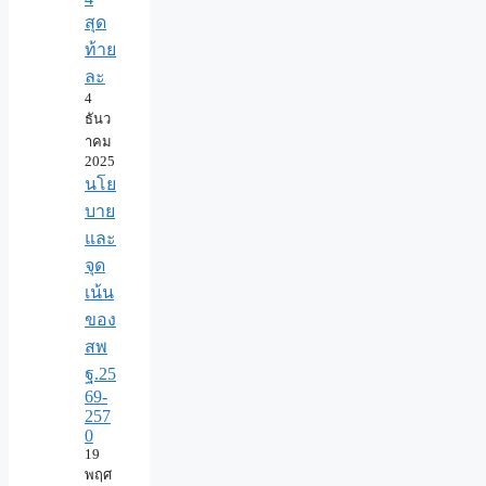
สุด
ท้าย
ละ
4
ธันว
าคม
2025
นโย
บาย
และ
จุด
เน้น
ของ
สพ
ฐ.25
69-
257
0
19
พฤศ