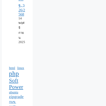
ฐ. ว
26/2
568
14
พฤศ
จิ
กาย
น
2025
html
linux
php
Soft
Power
ubuntu
zipgrade
กบข.