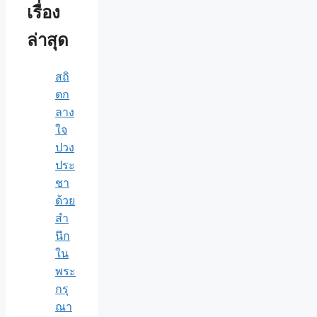
เรื่อง
ล่าสุด
สถิ
ตก
ลาง
ใจ
ปวง
ประ
ชา
ด้วย
สำ
นึก
ใน
พระ
กรุ
ณา