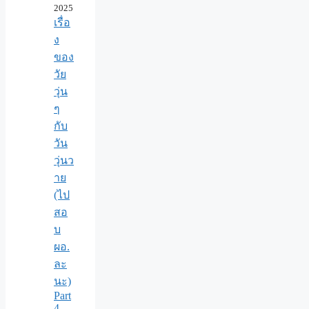
2025
เรื่อ
ง
ของ
วัย
วุ่น
ๆ
กับ
วัน
วุ่นว
าย
(ไป
สอ
บ
ผอ.
ละ
นะ)
Part
4