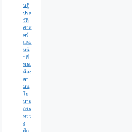
นรู้
ประ
วัติ
ศาส
ตร์
และ
หน้
าที่
พลเ
มือง
ตา
มน
โย
บาย
กระ
ทรว
ง
ศึก