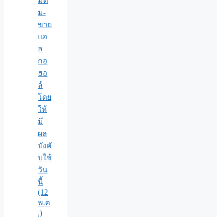
มดื่
ม-
ขาย
แอ
ล
กอ
ฮอ
ล์
โดย
ให้
มี
ผล
บังคั
บใช้
วัน
นี้
(12
พ.ค
.)