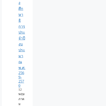
ง
ศึก
ษา
ธิ
การ
ประ
จำปี
งบ
ประ
มา
ณ
พ.ศ.
256
9-
257
0
12
พฤษ
ภาค
ม