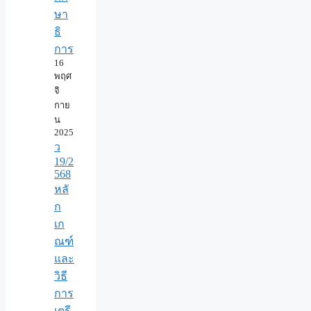
ษา
ธิ
การ
16
พฤศ
จิ
กาย
น
2025
ว
19/2
568
หลั
ก
เก
ณฑ์
และ
วิธี
การ
เตรี