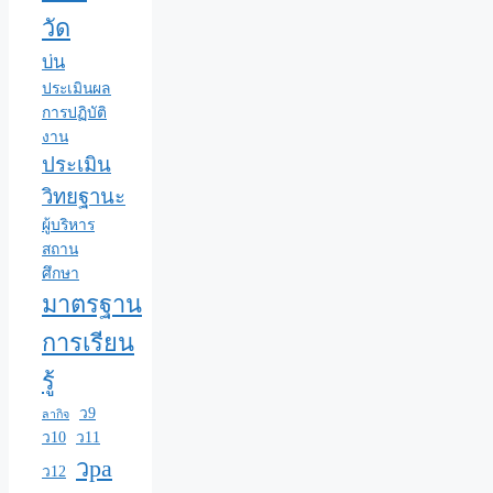
วัด
บ่น
ประเมินผล
การปฏิบัติ
งาน
ประเมิน
วิทยฐานะ
ผู้บริหาร
สถาน
ศึกษา
มาตรฐาน
การเรียน
รู้
ว9
ลากิจ
ว10
ว11
วpa
ว12