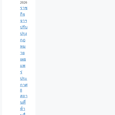
2026
ราช
กิจ
จาฯ
ปรับ
ปรุง
กฎ
หม
าย
เผย
แพ
ร่
ประ
กาศ
8
สถา
นที่
ห้า