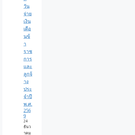
วัน
จ่าย
เงิน
เดือ
นข้
า
ราช
การ
และ
ลูกจ้
าง
ประ
จำปี
พ.ศ.​
256
9
24
ธันว
าคม