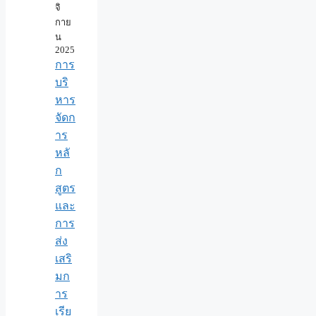
จิ
กาย
น
2025
การ
บริ
หาร
จัดก
าร
หลั
ก
สูตร
และ
การ
ส่ง
เสริ
มก
าร
เรีย