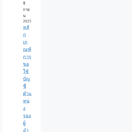
จิ
กาย
น
2025
หลั
ก
เก
ณฑ์
การ
ขอ
ใช้
บัญ
ชี
ตำแ
หน่
ง
รอง
ผู้
อำ