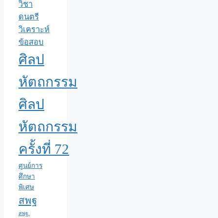
วิชา
ดนตรี
วิเคราะห์
ข้อสอบ
ศิลป
หัตถกรรม
ศิลป
หัตถกรรม
ครั้งที่ 72
ศูนย์การ
ศึกษา
พิเศษ
สพฐ
สพฐ.