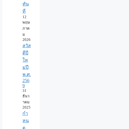
ทัน
ที
12
พฤษ
ภาค
ม
2026
สวัส
ดีปี
ให
ม่ปี
พ.ศ.
256
9
31
ธันว
าคม
2025
กำ
หน
ด