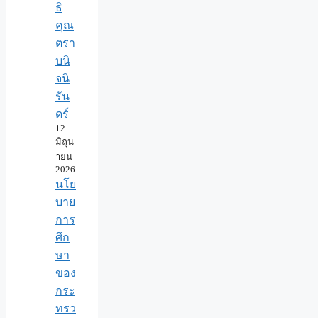
ธิ
คุณ
ตรา
บนิ
จนิ
รัน
ดร์
12
มิถุน
ายน
2026
นโย
บาย
การ
ศึก
ษา
ของ
กระ
ทรว