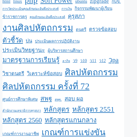
Soft Power
zipgrade
html
linux
ubuntu
กบข.
กิจกรรมพัฒนาผู้เรียน
การวัดประเมินคุณลักษณะอันพึงประสงค์
การเงิน
คุรุสภา
ข้าราชการครู
คุณลักษณะอันพึงประสงค์
งานศิลปหัตถกรรม
ตรวจข้อสอบ
ดนตรี
ตัวชี้วัด
บ่น
ประเมินผลการปฏิบัติงาน
ประเมินวิทยฐานะ
ผู้บริหารสถานศึกษา
มาตรฐานการเรียนรู้
วpa
ว9
ว10
ว11
ว12
ลากิจ
ศิลปหัตถกรรม
วิชาดนตรี
วิเคราะห์ข้อสอบ
ศิลปหัตถกรรม ครั้งที่ 72
สพฐ
สอบ ผอ
ศูนย์การศึกษาพิเศษ
สพฐ.
หลักสูตร
หลักสูตร 2551
สำนักงานเลขาธิการคุรุสภา
หลักสูตร 2560
หลักสูตรแกนกลาง
เกณฑ์การแข่งขัน
เกณฑ์การงานอาชีพ