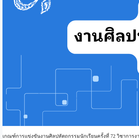
เกณฑ์การแข่งขันงานศิลปหัตถกรรมนักเรียนครั้งที่ 72 วิชาการง