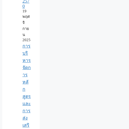
257
0
19
พฤศ
จิ
กาย
น
2025
การ
บริ
หาร
จัดก
าร
หลั
ก
สูตร
และ
การ
ส่ง
เสริ