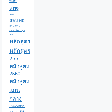
พิเศษ
สพฐ
สพฐ.
สอบ ผอ
สำนักงาน
เลขาธิการคุรุ
สภา
หลักสูตร
หลักสูตร
2551
หลักสูตร
2560
หลักสูตร
แกน
กลาง
เกณฑ์การ
งานอาชีพ