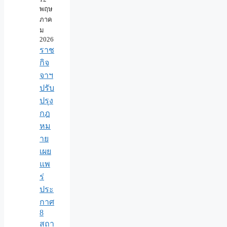
พฤษ
ภาค
ม
2026
ราช
กิจ
จาฯ
ปรับ
ปรุง
กฎ
หม
าย
เผย
แพ
ร่
ประ
กาศ
8
สถา