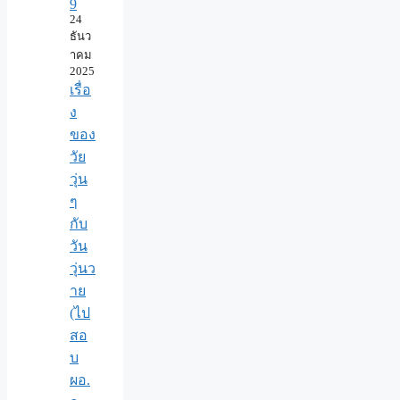
9
24
ธันว
าคม
2025
เรื่อ
ง
ของ
วัย
วุ่น
ๆ
กับ
วัน
วุ่นว
าย
(ไป
สอ
บ
ผอ.