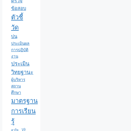
ตรวจ
ข้อสอบ
ตัวชี้
วัด
บ่น
ประเมินผล
การปฏิบัติ
งาน
ประเมิน
วิทยฐานะ
ผู้บริหาร
สถาน
ศึกษา
มาตรฐาน
การเรียน
รู้
ว9
ลากิจ