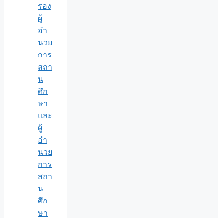
รอง
ผู้
อำ
นวย
การ
สถา
น
ศึก
ษา
และ
ผู้
อำ
นวย
การ
สถา
น
ศึก
ษา