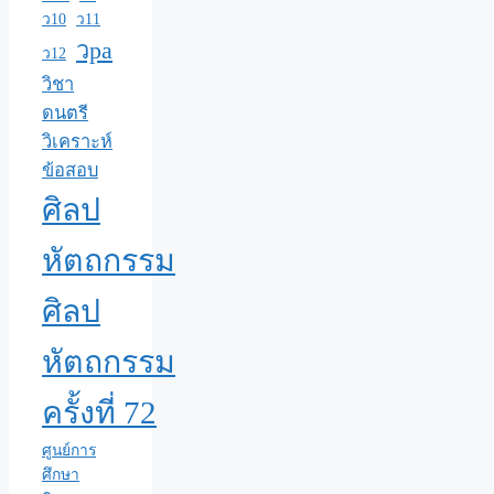
ว10
ว11
วpa
ว12
วิชา
ดนตรี
วิเคราะห์
ข้อสอบ
ศิลป
หัตถกรรม
ศิลป
หัตถกรรม
ครั้งที่ 72
ศูนย์การ
ศึกษา