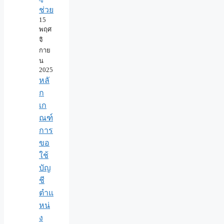
ช่วย
15
พฤศ
จิ
กาย
น
2025
หลั
ก
เก
ณฑ์
การ
ขอ
ใช้
บัญ
ชี
ตำแ
หน่
ง