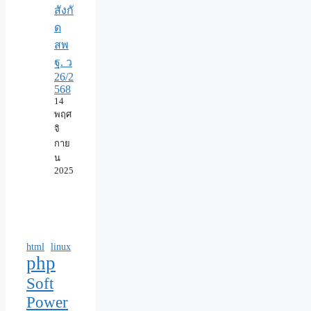
สังกั
ด
สพ
ฐ. ว
26/2
568
14
พฤศ
จิ
กาย
น
2025
html
linux
php
Soft
Power