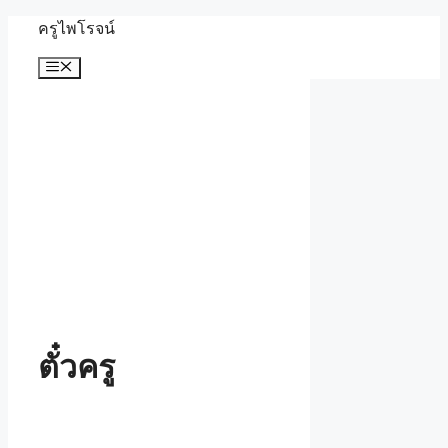
Skip
ครูไพโรจน์
to
content
Menu
ตั๋วครู