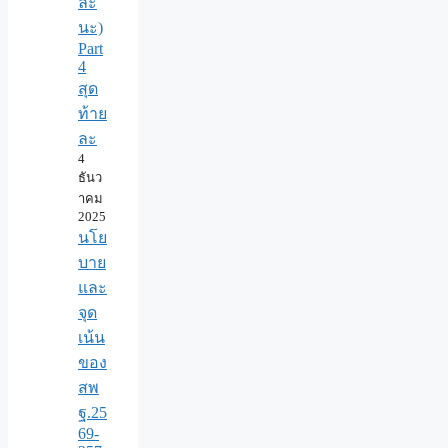
ละ
นะ)
Part
4
สุด
ท้าย
ละ
4
ธันว
าคม
2025
นโย
บาย
และ
จุด
เน้น
ของ
สพ
ฐ.25
69-