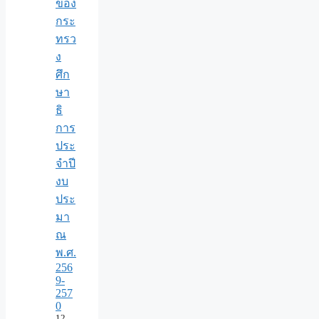
ของ
กระ
ทรว
ง
ศึก
ษา
ธิ
การ
ประ
จำปี
งบ
ประ
มา
ณ
พ.ศ.
256
9-
257
0
12