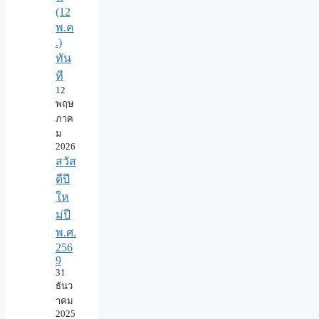
(12
พ.ค
.)
ทัน
ที
12
พฤษ
ภาค
ม
2026
สวัส
ดีปี
ให
ม่ปี
พ.ศ.
256
9
31
ธันว
าคม
2025