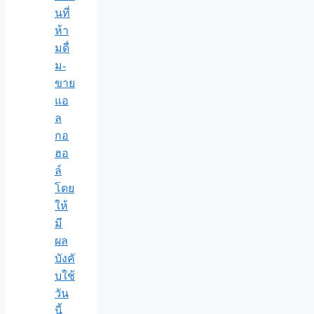
นที่
ห้า
มดื่
ม-
ขาย
แอ
ล
กอ
ฮอ
ล์
โดย
ให้
มี
ผล
บังคั
บใช้
วัน
นี้