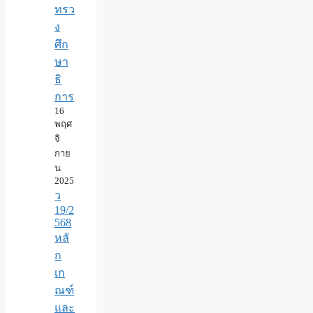
ทรว
ง
ศึก
ษา
ธิ
การ
16
พฤศ
จิ
กาย
น
2025
ว
19/2
568
หลั
ก
เก
ณฑ์
และ