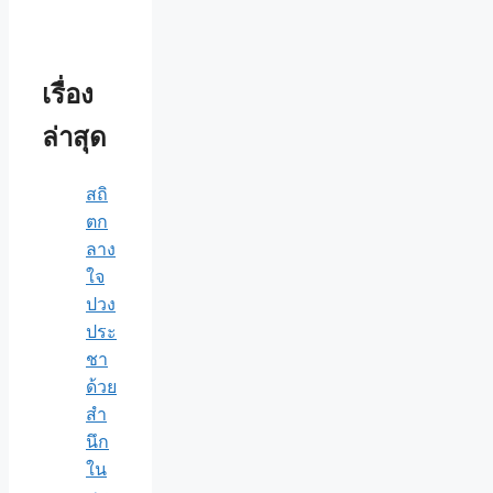
เรื่อง
ล่าสุด
สถิ
ตก
ลาง
ใจ
ปวง
ประ
ชา
ด้วย
สำ
นึก
ใน