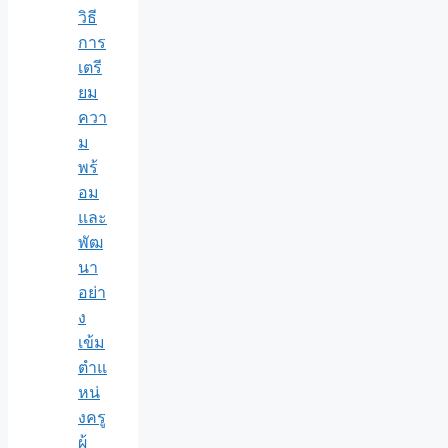
วิธี
การ
เตรี
ยม
ควา
ม
พร้
อม
และ
พัฒ
นา
อย่า
ง
เข้ม
ตำแ
หน่
งครู
ผู้