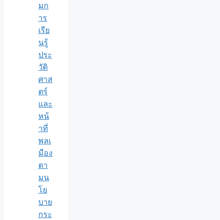
มก
าร
เรีย
นรู้
ประ
วัติ
ศาส
ตร์
และ
หน้
าที่
พลเ
มือง
ตา
มน
โย
บาย
กระ