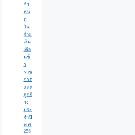
กำ
หน
ด
วัน
จ่าย
เงิน
เดือ
นข้
า
ราช
การ
และ
ลูกจ้
าง
ประ
จำปี
พ.ศ.​
256