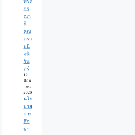
พระ
กรุ
ณา
ธิ
คุณ
ตรา
บนิ
จนิ
รัน
ดร์
12
มิถุน
ายน
2026
นโย
บาย
การ
ศึก
ษา