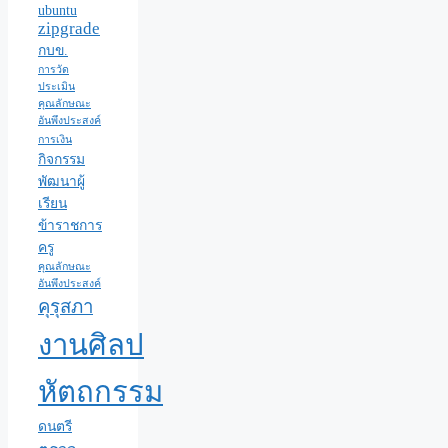
ubuntu
zipgrade
กบข.
การวัด
ประเมิน
คุณลักษณะ
อันพึงประสงค์
การเงิน
กิจกรรม
พัฒนาผู้
เรียน
ข้าราชการ
ครู
คุณลักษณะ
อันพึงประสงค์
คุรุสภา
งานศิลป
หัตถกรรม
ดนตรี