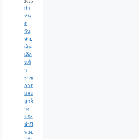
2025
กำ
หน
ด
วัน
จ่าย
เงิน
เดือ
นข้
า
ราช
การ
และ
ลูกจ้
าง
ประ
จำปี
พ.ศ.​
256