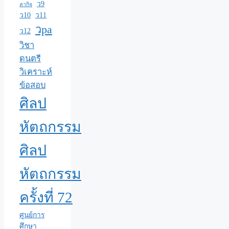
ว9
ลากิจ
ว10
ว11
วpa
ว12
วิชา
ดนตรี
วิเคราะห์
ข้อสอบ
ศิลป
หัตถกรรม
ศิลป
หัตถกรรม
ครั้งที่ 72
ศูนย์การ
ศึกษา