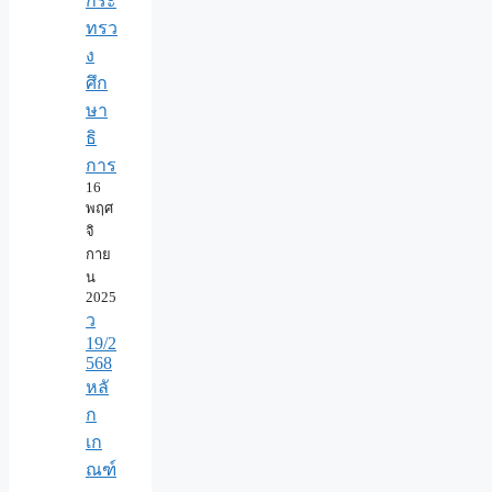
กระ
ทรว
ง
ศึก
ษา
ธิ
การ
16
พฤศ
จิ
กาย
น
2025
ว
19/2
568
หลั
ก
เก
ณฑ์