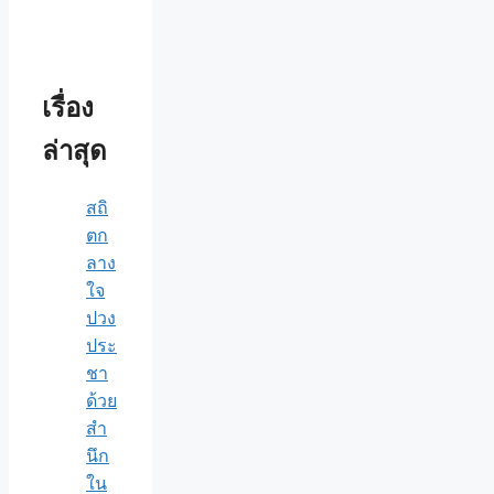
เรื่อง
ล่าสุด
สถิ
ตก
ลาง
ใจ
ปวง
ประ
ชา
ด้วย
สำ
นึก
ใน