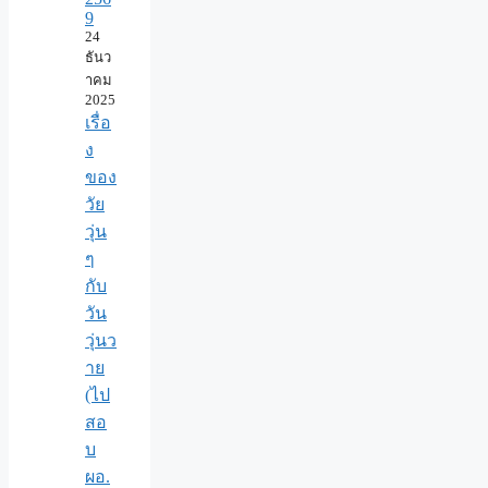
9
24
ธันว
าคม
2025
เรื่อ
ง
ของ
วัย
วุ่น
ๆ
กับ
วัน
วุ่นว
าย
(ไป
สอ
บ
ผอ.