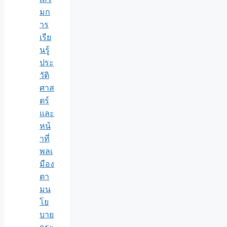
มก
าร
เรีย
นรู้
ประ
วัติ
ศาส
ตร์
และ
หน้
าที่
พลเ
มือง
ตา
มน
โย
บาย