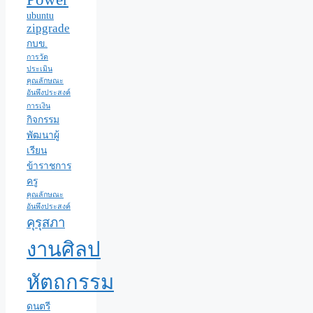
ubuntu
zipgrade
กบข.
การวัด
ประเมิน
คุณลักษณะ
อันพึงประสงค์
การเงิน
กิจกรรม
พัฒนาผู้
เรียน
ข้าราชการ
ครู
คุณลักษณะ
อันพึงประสงค์
คุรุสภา
งานศิลป
หัตถกรรม
ดนตรี