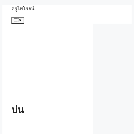
Skip
ครูไพโรจน์
to
content
Menu
บ่น