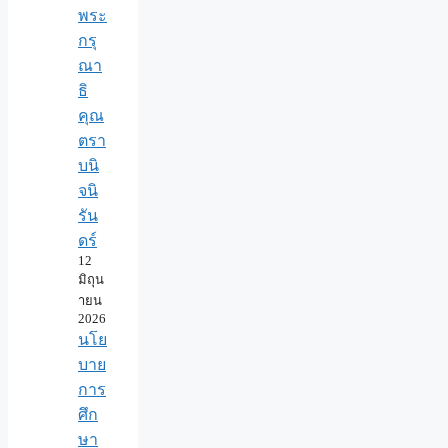
พระ
กรุ
ณา
ธิ
คุณ
ตรา
บนิ
จนิ
รัน
ดร์
12
มิถุน
ายน
2026
นโย
บาย
การ
ศึก
ษา