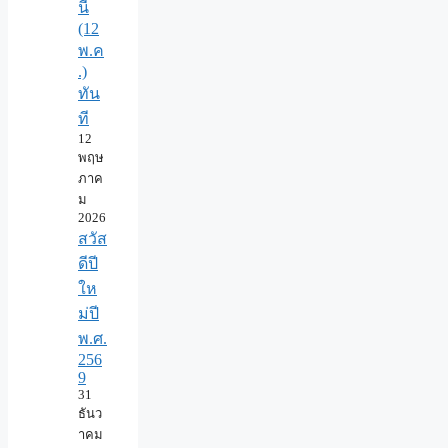
นี้
(12
พ.ค
.)
ทัน
ที
12
พฤษ
ภาค
ม
2026
สวัส
ดีปี
ให
ม่ปี
พ.ศ.
256
9
31
ธันว
าคม