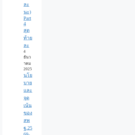
ละ
นะ)
Part
4
สุด
ท้าย
ละ
4
ธันว
าคม
2025
นโย
บาย
และ
จุด
เน้น
ของ
สพ
ฐ.25
69-