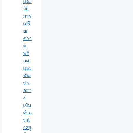
และ
วิธี
การ
เตรี
ยม
ควา
ม
พร้
อม
และ
พัฒ
นา
อย่า
ง
เข้ม
ตำแ
หน่
งครู