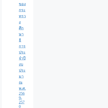
ของ
กระ
ทรว
ง
ศึก
ษา
ธิ
การ
ประ
จำปี
งบ
ประ
มา
ณ
พ.ศ.
256
9-
257
0