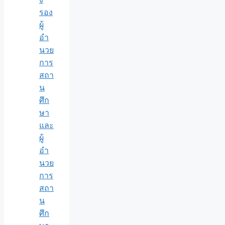
รอง
ผู้
อำ
นวย
การ
สถา
น
ศึก
ษา
และ
ผู้
อำ
นวย
การ
สถา
น
ศึก