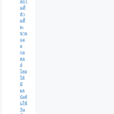
สถา
นที่
ห้า
มดื่
ม-
ขาย
แอ
ล
กอ
ฮอ
ล์
โดย
ให้
มี
ผล
บังคั
บใช้
วัน