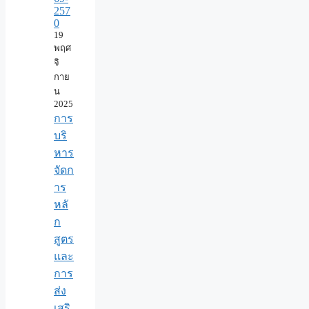
257
0
19
พฤศ
จิ
กาย
น
2025
การ
บริ
หาร
จัดก
าร
หลั
ก
สูตร
และ
การ
ส่ง
เสริ