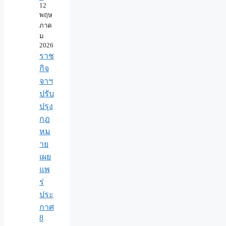
12
พฤษ
ภาค
ม
2026
ราช
กิจ
จาฯ
ปรับ
ปรุง
กฎ
หม
าย
เผย
แพ
ร่
ประ
กาศ
8