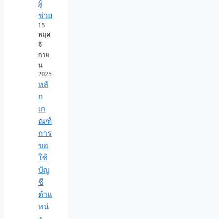
ผู้
ช่วย
15
พฤศ
จิ
กาย
น
2025
หลั
ก
เก
ณฑ์
การ
ขอ
ใช้
บัญ
ชี
ตำแ
หน่
ง