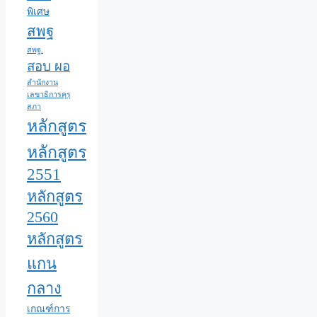
พิเศษ
สพฐ
สพฐ.
สอบ ผอ
สำนักงาน
เลขาธิการคุรุ
สภา
หลักสูตร
หลักสูตร
2551
หลักสูตร
2560
หลักสูตร
แกน
กลาง
เกณฑ์การ