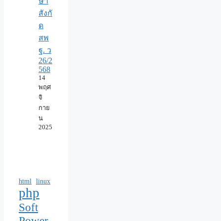
ษา
สังกั
ด
สพ
ฐ. ว
26/2
568
14
พฤศ
จิ
กาย
น
2025
html
linux
php
Soft
Power