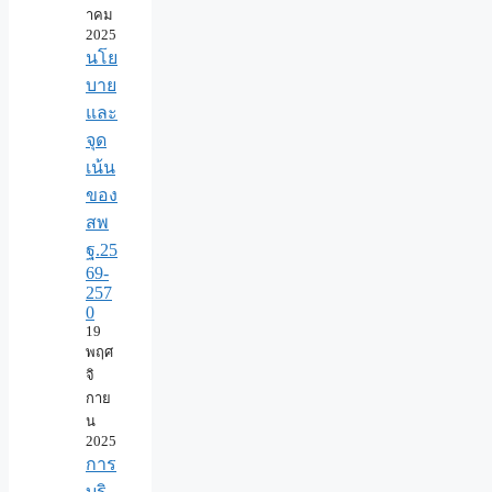
าคม
2025
นโย
บาย
และ
จุด
เน้น
ของ
สพ
ฐ.25
69-
257
0
19
พฤศ
จิ
กาย
น
2025
การ
บริ