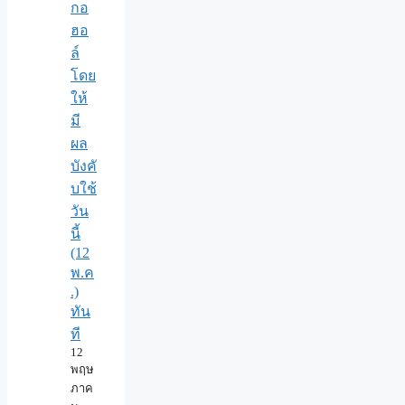
กอ
ฮอ
ล์
โดย
ให้
มี
ผล
บังคั
บใช้
วัน
นี้
(12
พ.ค
.)
ทัน
ที
12
พฤษ
ภาค