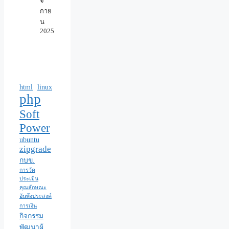
จิ
กาย
น
2025
html
linux
php
Soft
Power
ubuntu
zipgrade
กบข.
การวัด
ประเมิน
คุณลักษณะ
อันพึงประสงค์
การเงิน
กิจกรรม
พัฒนาผู้