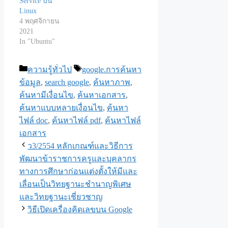
Service บน
Linux
4 พฤศจิกายน
2021
In "Ubuntu"
Categories
Tags
ความรู้ทั่วไป
google.การค้นหา
ข้อมูล
,
search google
,
ค้นหาภาพ
,
ค้นหามีเงื่อนไข
,
ค้นหาเอกสาร
,
ค้นหาแบบหลายเงื่อนไข
,
ค้นหา
ไฟล์ doc
,
ค้นหาไฟล์ pdf
,
ค้นหาไฟล์
เอกสาร
ว3/2554 หลักเกณฑ์และวิธีการ
พัฒนาข้าราชการครูและบุคลากร
ทางการศึกษาก่อนแต่งตั้งให้มีและ
เลื่อนเป็นวิทยฐานะชำนาญพิเศษ
และวิทยฐานะเชี่ยวชาญ
วิธีเปิดเครื่องคิดเลขบน Google