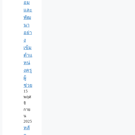
อม
และ
พัฒ
นา
อย่า
ง
เข้ม
ตำแ
หน่
งครู
ผู้
ช่วย
15
พฤศ
จิ
กาย
น
2025
หลั