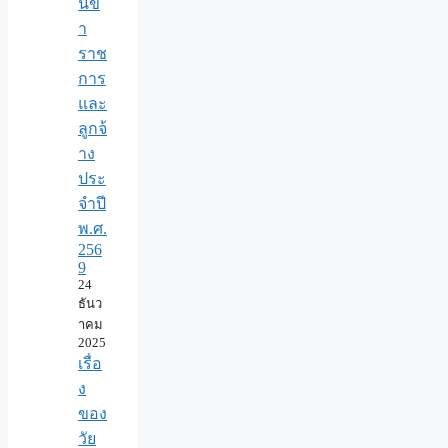
นข้
า
ราช
การ
และ
ลูกจ้
าง
ประ
จำปี
พ.ศ.​
256
9
24
ธันว
าคม
2025
เรื่อ
ง
ของ
วัย