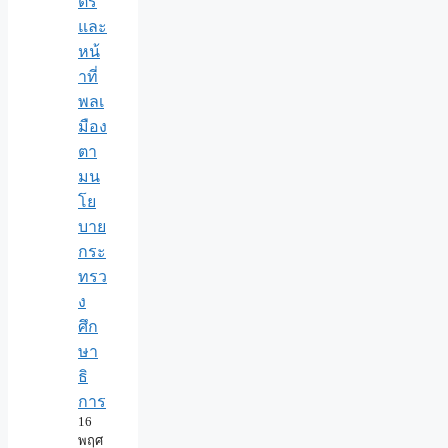
ตร์
และ
หน้
าที่
พลเ
มือง
ตา
มน
โย
บาย
กระ
ทรว
ง
ศึก
ษา
ธิ
การ
16
พฤศ