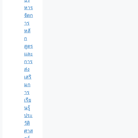
หาร
จัดก
าร
หลั
ก
สูตร
และ
การ
ส่ง
เสริ
มก
าร
เรีย
นรู้
ประ
วัติ
ศาส