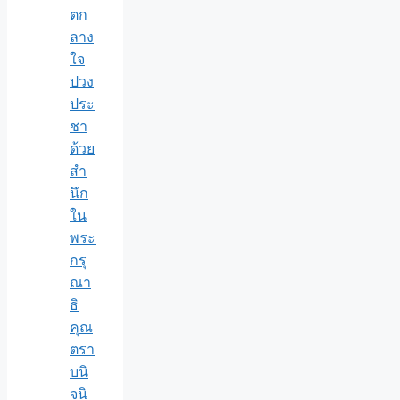
ตก
ลาง
ใจ
ปวง
ประ
ชา
ด้วย
สำ
นึก
ใน
พระ
กรุ
ณา
ธิ
คุณ
ตรา
บนิ
จนิ