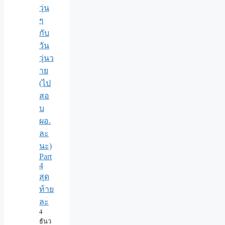
วุ่น
ๆ
กับ
วัน
วุ่นว
าย
(ไป
สอ
บ
ผอ.
ละ
นะ)
Part
4
สุด
ท้าย
ละ
4
ธันว