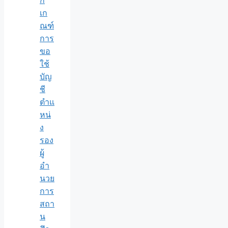
ก
เก
ณฑ์
การ
ขอ
ใช้
บัญ
ชี
ตำแ
หน่
ง
รอง
ผู้
อำ
นวย
การ
สถา
น