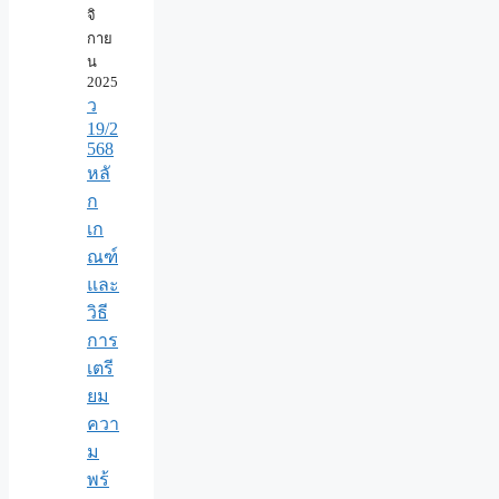
จิ
กาย
น
2025
ว
19/2
568
หลั
ก
เก
ณฑ์
และ
วิธี
การ
เตรี
ยม
ควา
ม
พร้