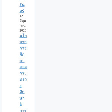
รัน
ดร์
12
มิถุน
ายน
2026
นโย
บาย
การ
ศึก
ษา
ของ
กระ
ทรว
ง
ศึก
ษา
ธิ
การ