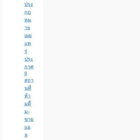
ปรุง
กฎ
หม
าย
เผย
แพ
ร่
ประ
กาศ
8
สถา
นที่
ห้า
มดื่
ม-
ขาย
แอ
ล