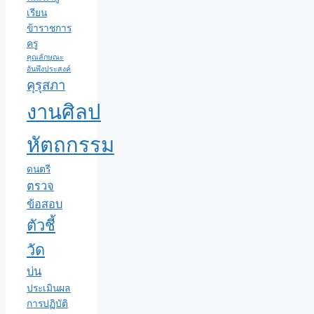
เรียน
ข้าราชการ
ครู
คุณลักษณะ
อันพึงประสงค์
คุรุสภา
งานศิลป
หัตถกรรม
ดนตรี
ตรวจ
ข้อสอบ
ตัวชี้
วัด
บ่น
ประเมินผล
การปฏิบัติ