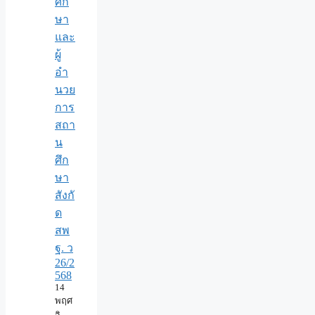
ศึก
ษา
และ
ผู้
อำ
นวย
การ
สถา
น
ศึก
ษา
สังกั
ด
สพ
ฐ. ว
26/2
568
14
พฤศ