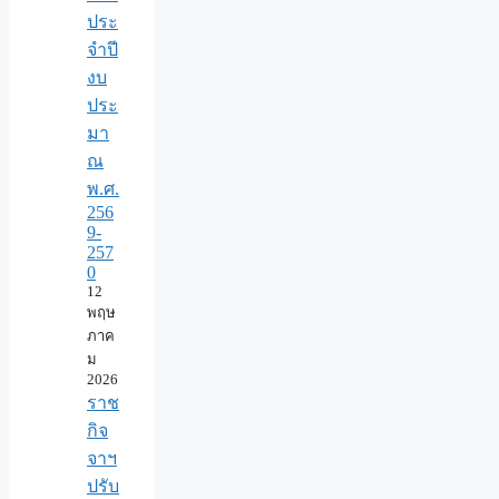
ประ
จำปี
งบ
ประ
มา
ณ
พ.ศ.
256
9-
257
0
12
พฤษ
ภาค
ม
2026
ราช
กิจ
จาฯ
ปรับ