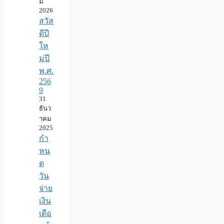
ม
2026
สวัส
ดีปี
ให
ม่ปี
พ.ศ.
256
9
31
ธันว
าคม
2025
กำ
หน
ด
วัน
จ่าย
เงิน
เดือ