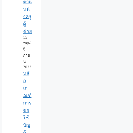
ตำแ
หน่
งครู
ผู้
ช่วย
15
พฤศ
จิ
กาย
น
2025
หลั
ก
เก
ณฑ์
การ
ขอ
ใช้
บัญ
ชี