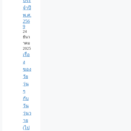
ประ
จำปี
พ.ศ.​
256
9
24
ธันว
าคม
2025
เรื่อ
ง
ของ
วัย
วุ่น
ๆ
กับ
วัน
วุ่นว
าย
(ไป