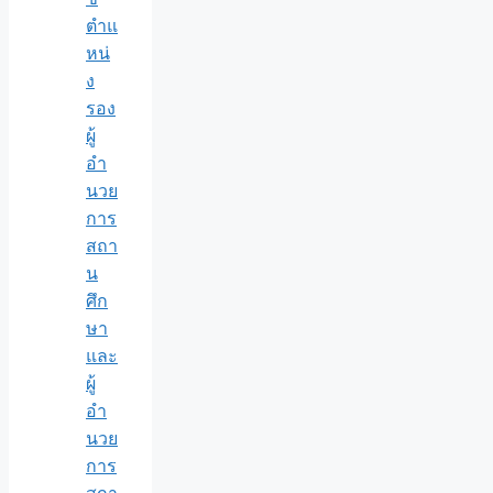
ตำแ
หน่
ง
รอง
ผู้
อำ
นวย
การ
สถา
น
ศึก
ษา
และ
ผู้
อำ
นวย
การ