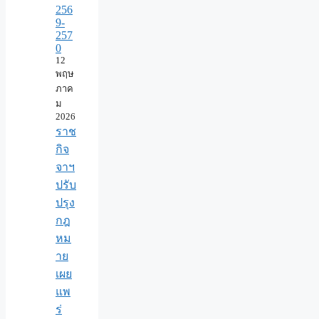
256
9-
257
0
12
พฤษ
ภาค
ม
2026
ราช
กิจ
จาฯ
ปรับ
ปรุง
กฎ
หม
าย
เผย
แพ
ร่