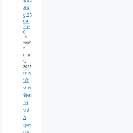
ของ
สพ
ฐ.25
69-
257
0
19
พฤศ
จิ
กาย
น
2025
การ
บริ
หาร
จัดก
าร
หลั
ก
สูตร
และ