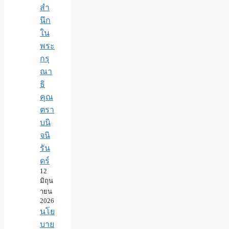
สำ
นึก
ใน
พระ
กรุ
ณา
ธิ
คุณ
ตรา
บนิ
จนิ
รัน
ดร์
12
มิถุน
ายน
2026
นโย
บาย