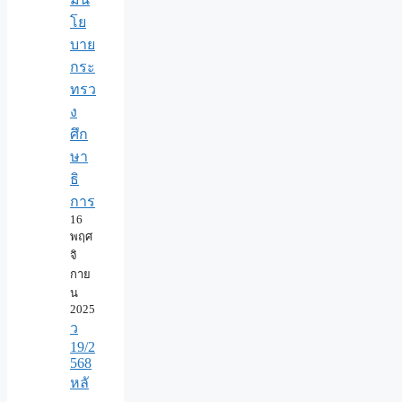
โย
บาย
กระ
ทรว
ง
ศึก
ษา
ธิ
การ
16
พฤศ
จิ
กาย
น
2025
ว
19/2
568
หลั