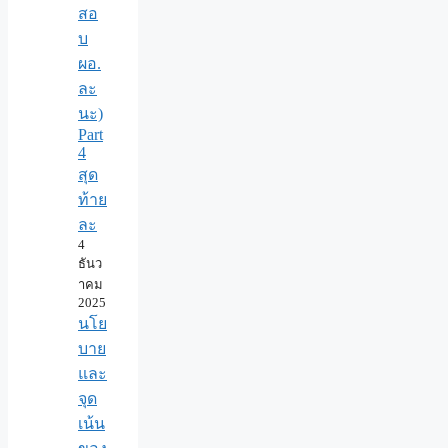
สอ
บ
ผอ.
ละ
นะ)
Part
4
สุด
ท้าย
ละ
4
ธันว
าคม
2025
นโย
บาย
และ
จุด
เน้น