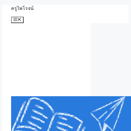
Skip
ครูไพโรจน์
to
content
Menu