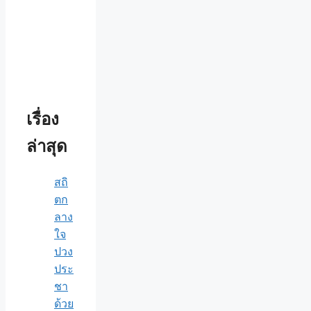
เรื่อง
ล่าสุด
สถิ
ตก
ลาง
ใจ
ปวง
ประ
ชา
ด้วย