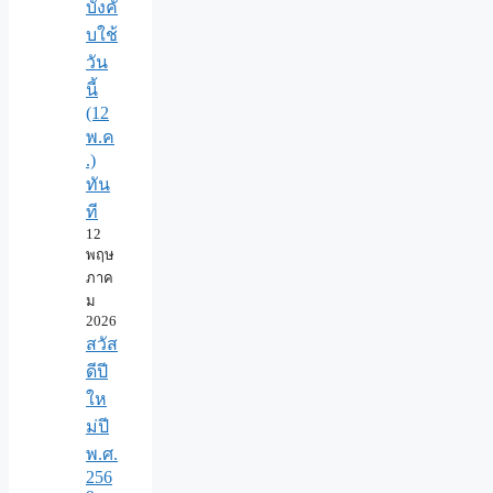
บังคั
บใช้
วัน
นี้
(12
พ.ค
.)
ทัน
ที
12
พฤษ
ภาค
ม
2026
สวัส
ดีปี
ให
ม่ปี
พ.ศ.
256