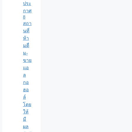
ประ
กาศ
8
สถา
นที่
ห้า
มดื่
ม-
ขาย
แอ
ล
กอ
ฮอ
ล์
โดย
ให้
มี
ผล