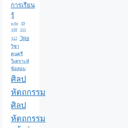
การเรียน
รู้
ว9
ลากิจ
ว10
ว11
วpa
ว12
วิชา
ดนตรี
วิเคราะห์
ข้อสอบ
ศิลป
หัตถกรรม
ศิลป
หัตถกรรม