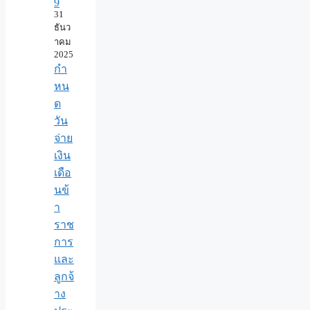
9
31
ธันว
าคม
2025
กำ
หน
ด
วัน
จ่าย
เงิน
เดือ
นข้
า
ราช
การ
และ
ลูกจ้
าง