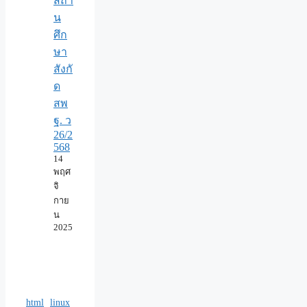
สถา
น
ศึก
ษา
สังกั
ด
สพ
ฐ. ว
26/2
568
14
พฤศ
จิ
กาย
น
2025
html
linux