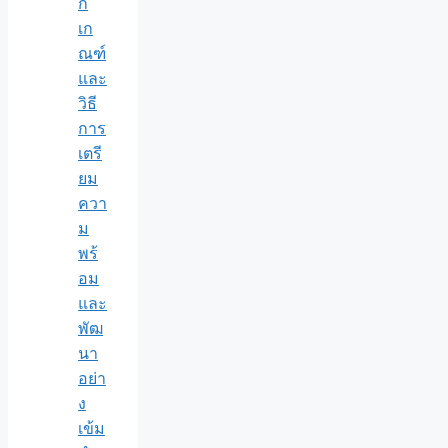
ก
เก
ณฑ์
และ
วิธี
การ
เตรี
ยม
ควา
ม
พร้
อม
และ
พัฒ
นา
อย่า
ง
เข้ม