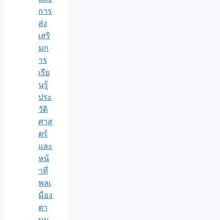
การ
ส่ง
เสริ
มก
าร
เรีย
นรู้
ประ
วัติ
ศาส
ตร์
และ
หน้
าที่
พลเ
มือง
ตา
มน