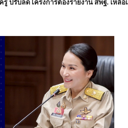
ู ปรับลดโครงการต้องรายงาน สพฐ. เหลือเ