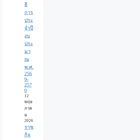
ธิ
การ
ประ
จำปี
งบ
ประ
มา
ณ
พ.ศ.
256
9-
257
0
12
พฤษ
ภาค
ม
2026
ราช
กิจ