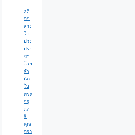
สถิ
ตก
ลาง
ใจ
ปวง
ประ
ชา
ด้วย
สำ
นึก
ใน
พระ
กรุ
ณา
ธิ
คุณ
ตรา