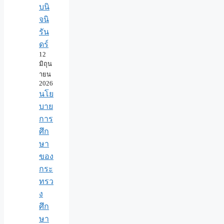
บนิ
จนิ
รัน
ดร์
12
มิถุน
ายน
2026
นโย
บาย
การ
ศึก
ษา
ของ
กระ
ทรว
ง
ศึก
ษา