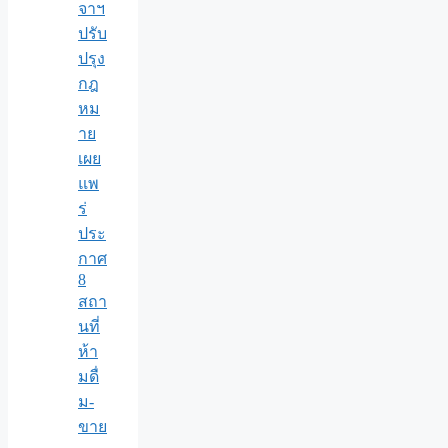
จาฯ
ปรับ
ปรุง
กฎ
หม
าย
เผย
แพ
ร่
ประ
กาศ
8
สถา
นที่
ห้า
มดื่
ม-
ขาย