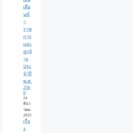
เดือ
นข้
า
ราช
การ
และ
ลูกจ้
าง
ประ
จำปี
พ.ศ.​
256
9
24
ธันว
าคม
2025
เรื่อ
ง