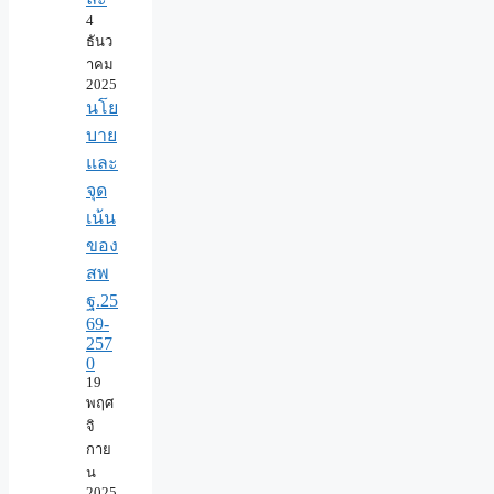
4
ธันว
าคม
2025
นโย
บาย
และ
จุด
เน้น
ของ
สพ
ฐ.25
69-
257
0
19
พฤศ
จิ
กาย
น
2025