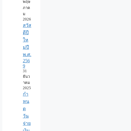
พฤษ
ภาค
ม
2026
สวัส
ดีปี
ให
ม่ปี
พ.ศ.
256
9
31
ธันว
าคม
2025
กำ
หน
ด
วัน
จ่าย
เงิน