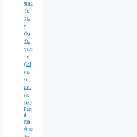
ของ
วัย
วุ่น
ๆ
กับ
วัน
วุ่นว
าย
(ไป
สอ
บ
ผอ.
ละ
นะ)
Part
4
สุด
ท้าย
ละ