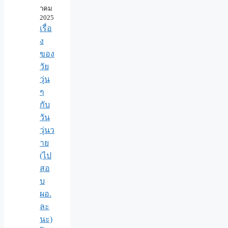
าคม
2025
เรื่อ
ง
ของ
วัย
วุ่น
ๆ
กับ
วัน
วุ่นว
าย
(ไป
สอ
บ
ผอ.
ละ
นะ)