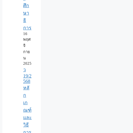
ศึก
ษา
ธิ
การ
16
พฤศ
จิ
กาย
น
2025
ว
19/2
568
หลั
ก
เก
ณฑ์
และ
วิธี
การ