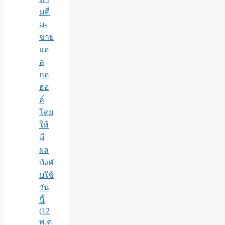
มดื่
ม-
ขาย
แอ
ล
กอ
ฮอ
ล์
โดย
ให้
มี
ผล
บังคั
บใช้
วัน
นี้
(12
พ.ค