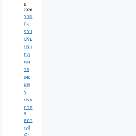
ม
2026
ราช
กิจ
จาฯ
ปรับ
ปรุง
กฎ
หม
าย
เผย
แพ
ร่
ประ
กาศ
8
สถา
นที่
ห้า