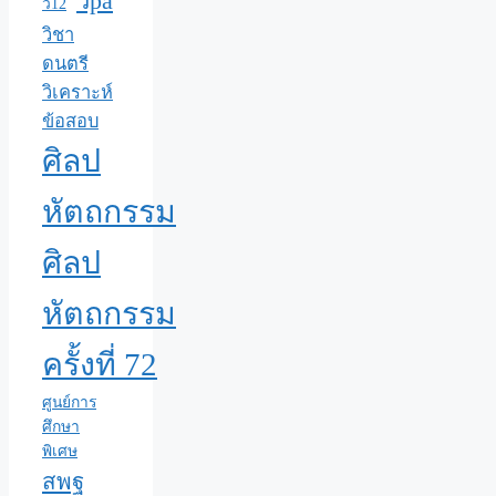
วpa
ว12
วิชา
ดนตรี
วิเคราะห์
ข้อสอบ
ศิลป
หัตถกรรม
ศิลป
หัตถกรรม
ครั้งที่ 72
ศูนย์การ
ศึกษา
พิเศษ
สพฐ