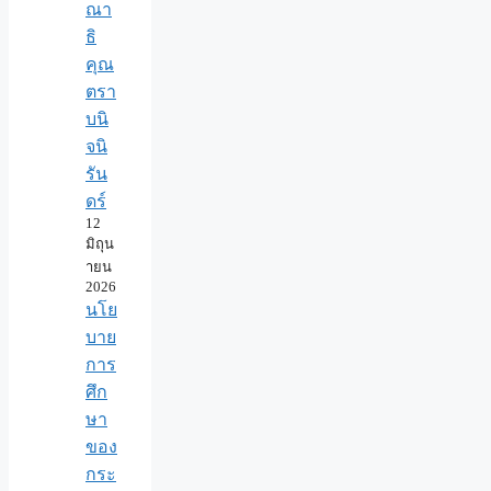
ณา
ธิ
คุณ
ตรา
บนิ
จนิ
รัน
ดร์
12
มิถุน
ายน
2026
นโย
บาย
การ
ศึก
ษา
ของ
กระ