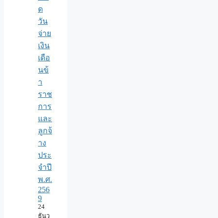
ด
วัน
จ่าย
เงิน
เดือ
นข้
า
ราช
การ
และ
ลูกจ้
าง
ประ
จำปี
พ.ศ.​
256
9
24
ธันว