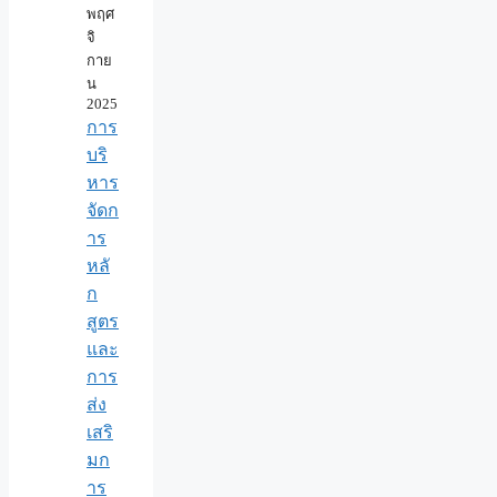
พฤศ
จิ
กาย
น
2025
การ
บริ
หาร
จัดก
าร
หลั
ก
สูตร
และ
การ
ส่ง
เสริ
มก
าร