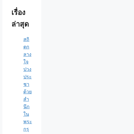
เรื่อง
ล่าสุด
สถิ
ตก
ลาง
ใจ
ปวง
ประ
ชา
ด้วย
สำ
นึก
ใน
พระ
กรุ