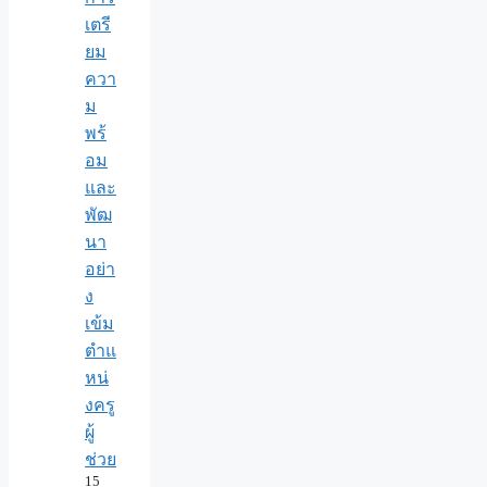
เตรี
ยม
ควา
ม
พร้
อม
และ
พัฒ
นา
อย่า
ง
เข้ม
ตำแ
หน่
งครู
ผู้
ช่วย
15