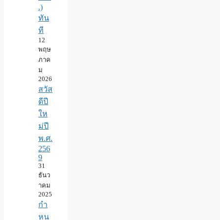
.)
ทัน
ที
12
พฤษ
ภาค
ม
2026
สวัส
ดีปี
ให
ม่ปี
พ.ศ.
256
9
31
ธันว
าคม
2025
กำ
หน