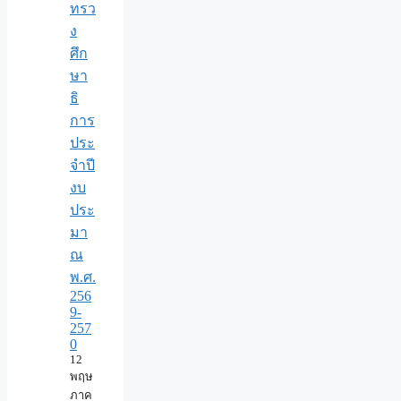
ทรว
ง
ศึก
ษา
ธิ
การ
ประ
จำปี
งบ
ประ
มา
ณ
พ.ศ.
256
9-
257
0
12
พฤษ
ภาค