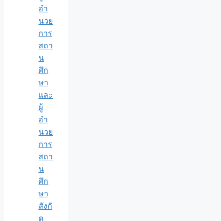
อำ
นวย
การ
สถา
น
ศึก
ษา
และ
ผู้
อำ
นวย
การ
สถา
น
ศึก
ษา
สังกั
ด