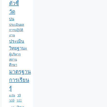
ตัวชี้
วัด
บ่น
ประเมินผล
การปฏิบัติ
งาน
ประเมิน
วิทยฐานะ
ผู้บริหาร
สถาน
ศึกษา
มาตรฐาน
การเรียน
รู้
ว9
ลากิจ
ว10
ว11