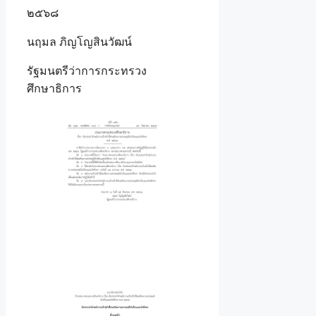
๒๕๖๘
นฤมล ภิญโญสินวัฒน์
รัฐมนตรีว่าการกระทรวง
ศึกษาธิการ