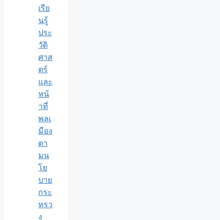
เรีย
นรู้
ประ
วัติ
ศาส
ตร์
และ
หน้
าที่
พลเ
มือง
ตา
มน
โย
บาย
กระ
ทรว
ง