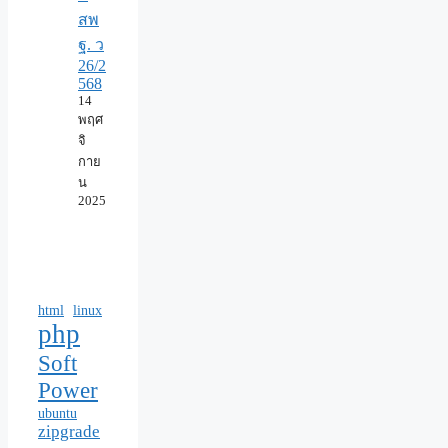
สพ
ฐ. ว
26/2
568
14
พฤศ
จิ
กาย
น
2025
html
linux
php
Soft
Power
ubuntu
zipgrade