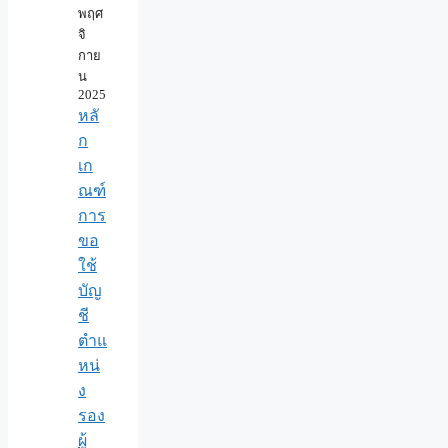
พฤศ
จิ
กาย
น
2025
หลั
ก
เก
ณฑ์
การ
ขอ
ใช้
บัญ
ชี
ตำแ
หน่
ง
รอง
ผู้