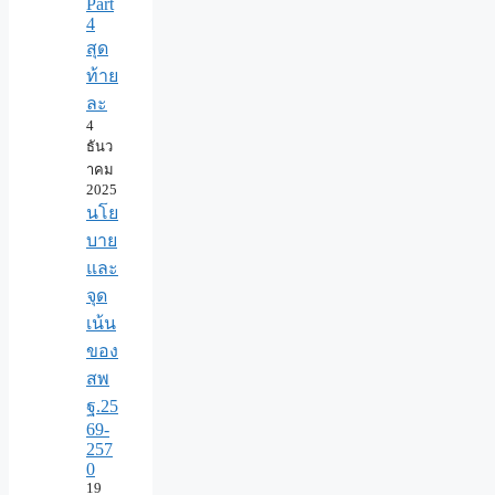
Part
4
สุด
ท้าย
ละ
4
ธันว
าคม
2025
นโย
บาย
และ
จุด
เน้น
ของ
สพ
ฐ.25
69-
257
0
19