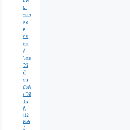
มดื่
ม-
ขาย
แอ
ล
กอ
ฮอ
ล์
โดย
ให้
มี
ผล
บังคั
บใช้
วัน
นี้
(12
พ.ค
.)