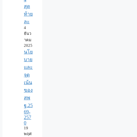
สุด
ท้าย
ละ
4
ธันว
าคม
2025
นโย
บาย
และ
จุด
เน้น
ของ
สพ
ฐ.25
69-
257
0
19
พฤศ