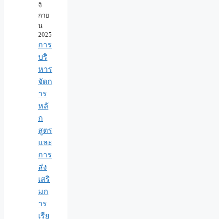
จิ
กาย
น
2025
การ
บริ
หาร
จัดก
าร
หลั
ก
สูตร
และ
การ
ส่ง
เสริ
มก
าร
เรีย