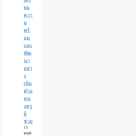
ยม
ควา
ม
พร้
อม
และ
พัฒ
นา
อย่า
ง
เข้ม
ตำแ
หน่
งครู
ผู้
ช่วย
15
พฤศ