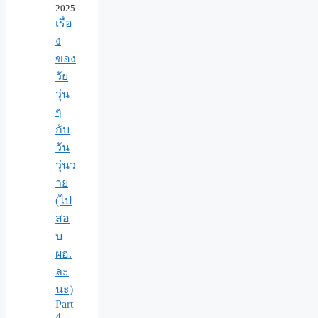
2025
เรื่อ
ง
ของ
วัย
วุ่น
ๆ
กับ
วัน
วุ่นว
าย
(ไป
สอ
บ
ผอ.
ละ
นะ)
Part
4