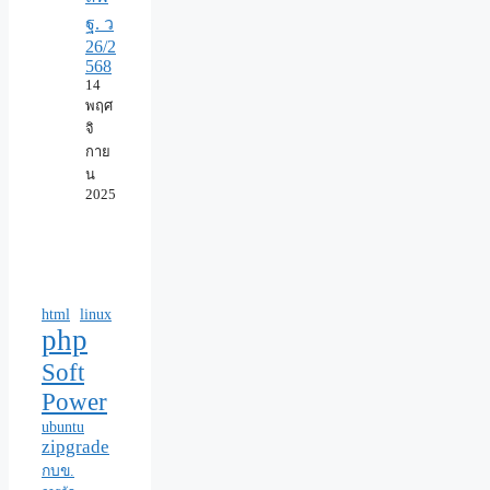
ฐ. ว
26/2
568
14
พฤศ
จิ
กาย
น
2025
html
linux
php
Soft
Power
ubuntu
zipgrade
กบข.