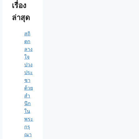
เรื่อง
ล่าสุด
สถิ
ตก
ลาง
ใจ
ปวง
ประ
ชา
ด้วย
สำ
นึก
ใน
พระ
กรุ
ณา