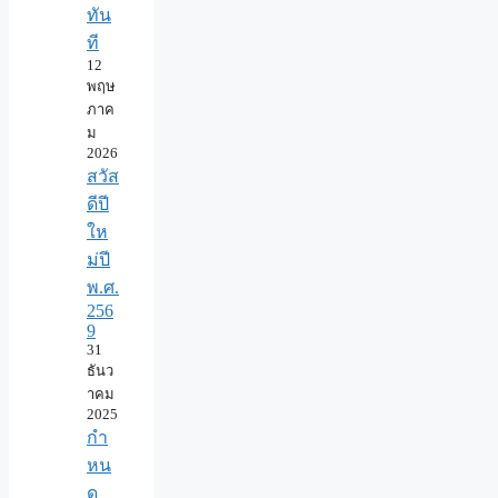
ทัน
ที
12
พฤษ
ภาค
ม
2026
สวัส
ดีปี
ให
ม่ปี
พ.ศ.
256
9
31
ธันว
าคม
2025
กำ
หน
ด