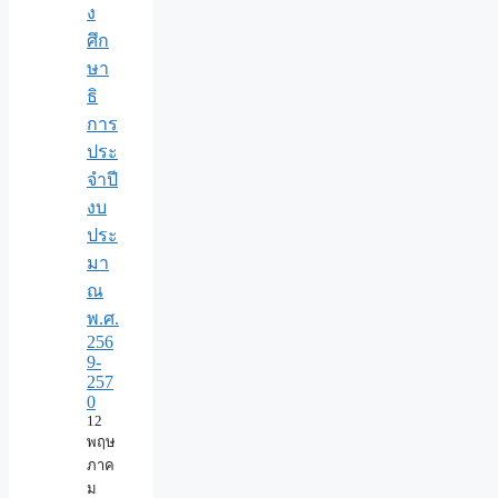
ง
ศึก
ษา
ธิ
การ
ประ
จำปี
งบ
ประ
มา
ณ
พ.ศ.
256
9-
257
0
12
พฤษ
ภาค
ม