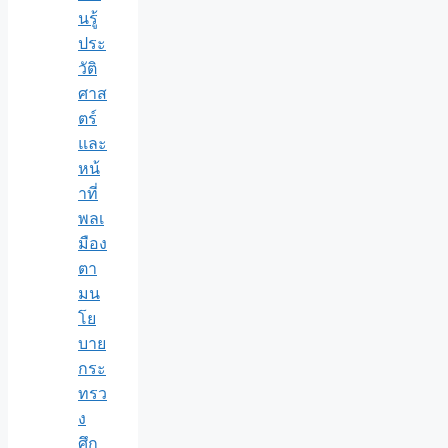
นรู้
ประ
วัติ
ศาส
ตร์
และ
หน้
าที่
พลเ
มือง
ตา
มน
โย
บาย
กระ
ทรว
ง
ศึก