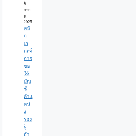
จิ
กาย
น
2025
หลั
ก
เก
ณฑ์
การ
ขอ
ใช้
บัญ
ชี
ตำแ
หน่
ง
รอง
ผู้
อำ