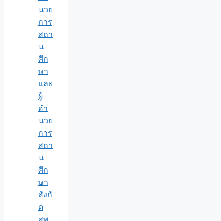
นวย
การ
สถา
น
ศึก
ษา
และ
ผู้
อำ
นวย
การ
สถา
น
ศึก
ษา
สังกั
ด
สพ