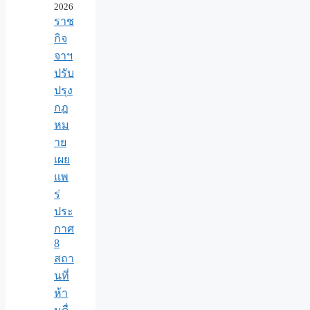
2026
ราช
กิจ
จาฯ
ปรับ
ปรุง
กฎ
หม
าย
เผย
แพ
ร่
ประ
กาศ
8
สถา
นที่
ห้า