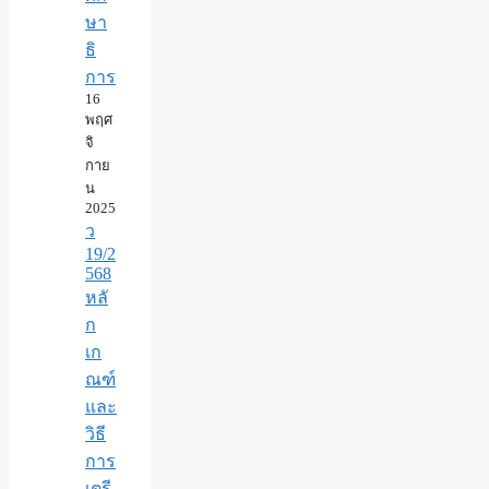
ษา
ธิ
การ
16
พฤศ
จิ
กาย
น
2025
ว
19/2
568
หลั
ก
เก
ณฑ์
และ
วิธี
การ
เตรี