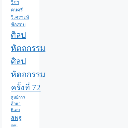
วิชา
ดนตรี
วิเคราะห์
ข้อสอบ
ศิลป
หัตถกรรม
ศิลป
หัตถกรรม
ครั้งที่ 72
ศูนย์การ
ศึกษา
พิเศษ
สพฐ
สพฐ.