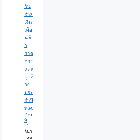
วัน
จ่าย
เงิน
เดือ
นข้
า
ราช
การ
และ
ลูกจ้
าง
ประ
จำปี
พ.ศ.​
256
9
24
ธันว
าคม