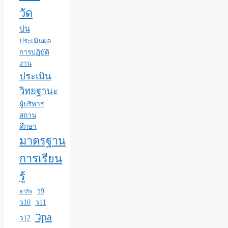
วัด
บ่น
ประเมินผล
การปฏิบัติ
งาน
ประเมิน
วิทยฐานะ
ผู้บริหาร
สถาน
ศึกษา
มาตรฐาน
การเรียน
รู้
ว9
ลากิจ
ว10
ว11
วpa
ว12