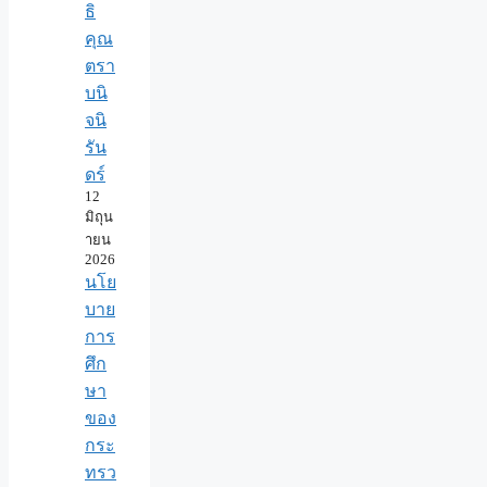
ธิ
คุณ
ตรา
บนิ
จนิ
รัน
ดร์
12
มิถุน
ายน
2026
นโย
บาย
การ
ศึก
ษา
ของ
กระ
ทรว