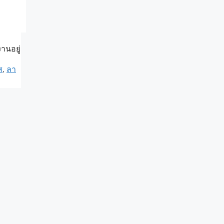
านอยู่
ส
,
ลา