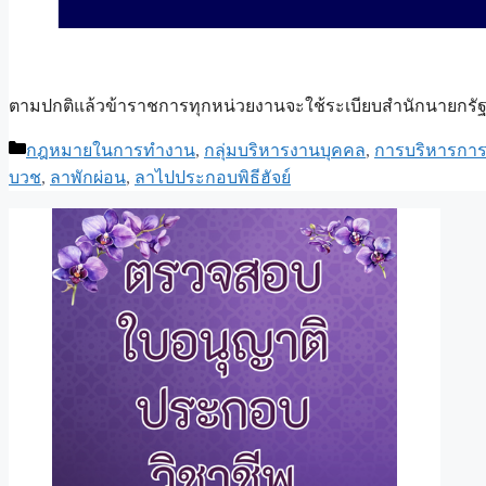
ตามปกติแล้วข้าราชการทุกหน่วยงานจะใช้ระเบียบสำนักนายกรัฐมนตร
Categories
กฎหมายในการทำงาน
,
กลุ่มบริหารงานบุคคล
,
การบริหารการ
บวช
,
ลาพักผ่อน
,
ลาไปประกอบพิธีฮัจย์