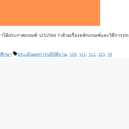
ประกาศเกณฑ์ ว23/2564 ว่าด้วยเรื่องหลักเกณฑ์และวิธีการปร
Tags
ศึกษา
ประเมินผลการปฏิบัติงาน
,
ว10
,
ว11
,
ว12
,
ว23
,
ว9