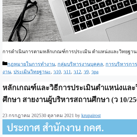
การดำเนินการตามหลักเกณฑ์การประเมิน ตำแหน่งและวิทยฐาน
Categories
กฎหมายในการทำงาน
,
กลุ่มบริหารงานบุคคล
,
การบริหารการ
งาน
,
ประเมินวิทยฐานะ
,
ว10
,
ว11
,
ว12
,
ว9
,
วpa
หลักเกณฑ์และวิธีการประเมินตำแหน่งและ
ศึกษา สายงานผู้บริหารสถานศึกษา (ว 10/25
23 กรกฎาคม 2025
30 ตุลาคม 2021
by
krupairost