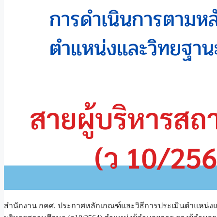
สำนักงาน กคศ. ประกาศหลักเกณฑ์และวิธีการประเมินตำแหน่ง