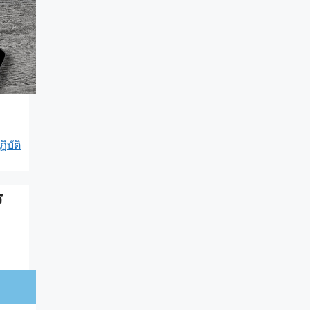
บัติ
ร