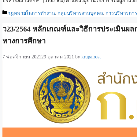
บริหารสถานศึกษา (ว10/2564) ตำแหน่งผู้อำนวยการ รองผู้อำนว
Categories
กฎหมายในการทำงาน
,
กลุ่มบริหารงานบุคคล
,
การบริหารการ
ว23/2564 หลักเกณฑ์และวิธีการประเมินผล
ทางการศึกษา
7 พฤศจิกายน 2021
29 ตุลาคม 2021
by
krupairost