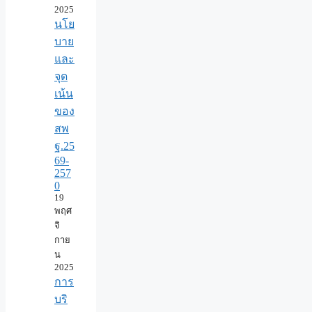
2025
นโย
บาย
และ
จุด
เน้น
ของ
สพ
ฐ.25
69-
257
0
19
พฤศ
จิ
กาย
น
2025
การ
บริ