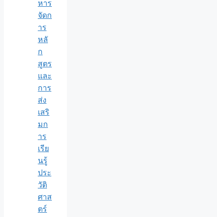
หาร
จัดก
าร
หลั
ก
สูตร
และ
การ
ส่ง
เสริ
มก
าร
เรีย
นรู้
ประ
วัติ
ศาส
ตร์