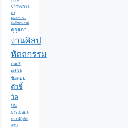
เรียน
ข้าราชการ
ครู
คุณลักษณะ
อันพึงประสงค์
คุรุสภา
งานศิลป
หัตถกรรม
ดนตรี
ตรวจ
ข้อสอบ
ตัวชี้
วัด
บ่น
ประเมินผล
การปฏิบัติ
งาน