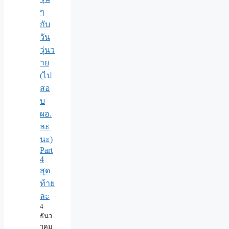
ๆ
กับ
วัน
วุ่นว
าย
(ไป
สอ
บ
ผอ.
ละ
นะ)
Part
4
สุด
ท้าย
ละ
4
ธันว
าคม