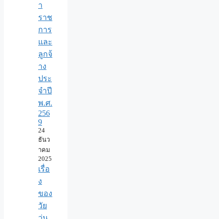
า
ราช
การ
และ
ลูกจ้
าง
ประ
จำปี
พ.ศ.​
256
9
24
ธันว
าคม
2025
เรื่อ
ง
ของ
วัย
วุ่น