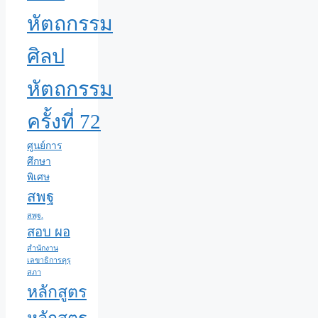
หัตถกรรม
ศิลป
หัตถกรรม
ครั้งที่ 72
ศูนย์การ
ศึกษา
พิเศษ
สพฐ
สพฐ.
สอบ ผอ
สำนักงาน
เลขาธิการคุรุ
สภา
หลักสูตร
หลักสูตร