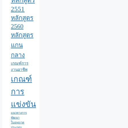
2551
หลักสูตร
2560
หลักสูตร
แกน
กลาง
เกณฑ์การ
งานอาชีพ
เกณฑ์
การ
แข่งขัน
แนวทางการ
พัฒนา
ใบอนุญาต
ประกอบ