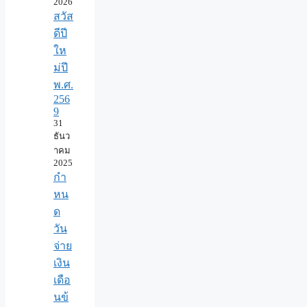
2026
สวัส
ดีปี
ให
ม่ปี
พ.ศ.
256
9
31
ธันว
าคม
2025
กำ
หน
ด
วัน
จ่าย
เงิน
เดือ
นข้