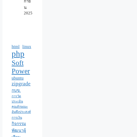
กาย
น
2025
html
linux
php
Soft
Power
ubuntu
zipgrade
กบข.
การวัด
ประเมิน
คุณลักษณะ
อันพึงประสงค์
การเงิน
กิจกรรม
พัฒนาผู้