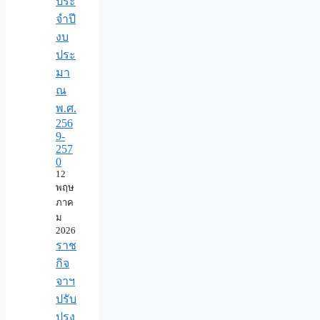
ประ
จำปี
งบ
ประ
มา
ณ
พ.ศ.
256
9-
257
0
12
พฤษ
ภาค
ม
2026
ราช
กิจ
จาฯ
ปรับ
ปรุง