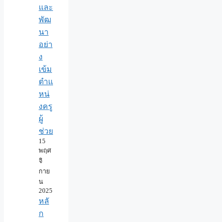
และ
พัฒ
นา
อย่า
ง
เข้ม
ตำแ
หน่
งครู
ผู้
ช่วย
15
พฤศ
จิ
กาย
น
2025
หลั
ก