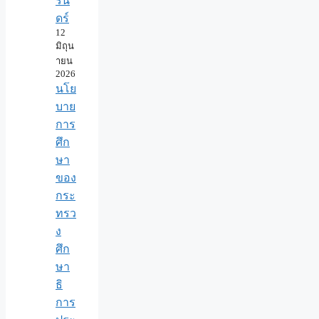
รัน
ดร์
12
มิถุน
ายน
2026
นโย
บาย
การ
ศึก
ษา
ของ
กระ
ทรว
ง
ศึก
ษา
ธิ
การ