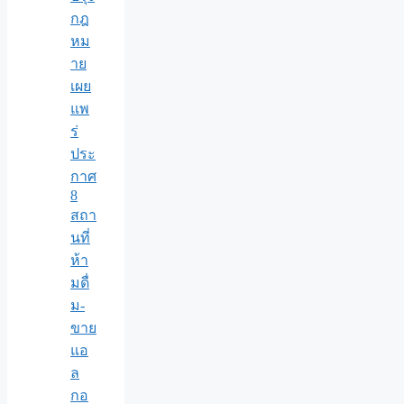
กฎ
หม
าย
เผย
แพ
ร่
ประ
กาศ
8
สถา
นที่
ห้า
มดื่
ม-
ขาย
แอ
ล
กอ