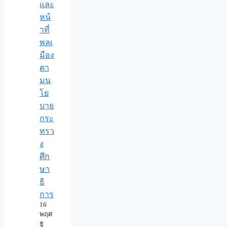
และ
หน้
าที่
พลเ
มือง
ตา
มน
โย
บาย
กระ
ทรว
ง
ศึก
ษา
ธิ
การ
16
พฤศ
จิ