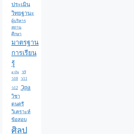
ประเมิน
วิทยฐานะ
ผู้บริหาร
สถาน
ศึกษา
มาตรฐาน
การเรียน
รู้
ว9
ลากิจ
ว10
ว11
วpa
ว12
วิชา
ดนตรี
วิเคราะห์
ข้อสอบ
ศิลป