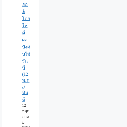
ฮอ
ล์
โดย
ให้
มี
ผล
บังคั
บใช้
วัน
นี้
(12
พ.ค
.)
ทัน
ที
12
พฤษ
ภาค
ม