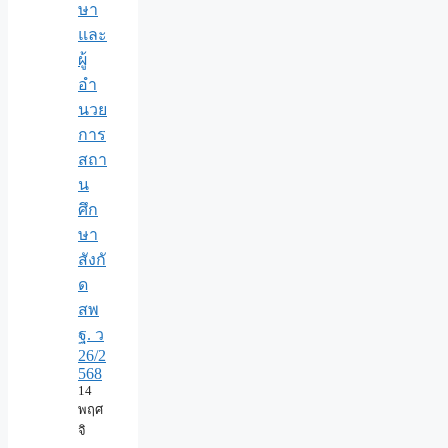
ษา
และ
ผู้
อำ
นวย
การ
สถา
น
ศึก
ษา
สังกั
ด
สพ
ฐ. ว
26/2
568
14
พฤศ
จิ