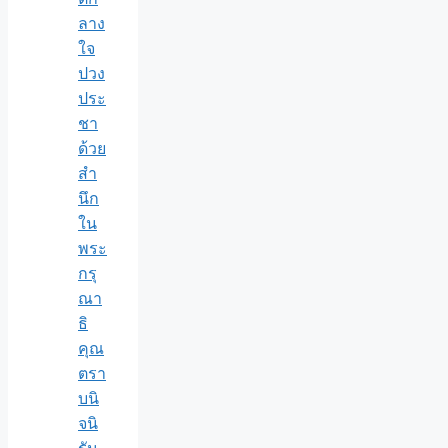
ลาง
ใจ
ปวง
ประ
ชา
ด้วย
สำ
นึก
ใน
พระ
กรุ
ณา
ธิ
คุณ
ตรา
บนิ
จนิ