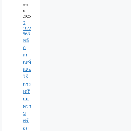
กาย
น
2025
ว
19/2
568
หลั
ก
เก
ณฑ์
และ
วิธี
การ
เตรี
ยม
ควา
ม
พร้
อม