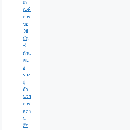
เก
ณฑ์
การ
ขอ
ใช้
บัญ
ชี
ตำแ
หน่
ง
รอง
ผู้
อำ
นวย
การ
สถา
น
ศึก