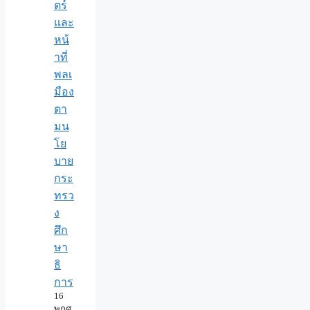
ตร์
และ
หน้
าที่
พลเ
มือง
ตา
มน
โย
บาย
กระ
ทรว
ง
ศึก
ษา
ธิ
การ
16
พฤศ