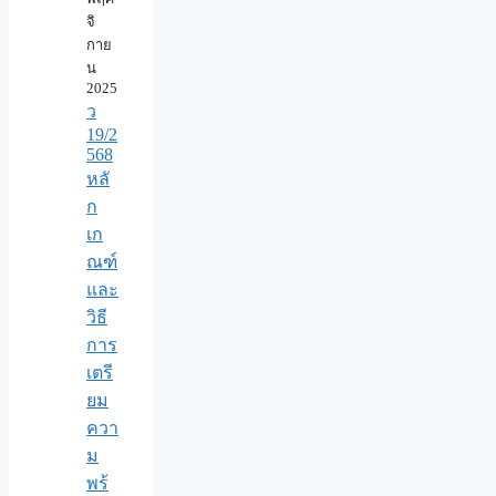
จิ
กาย
น
2025
ว
19/2
568
หลั
ก
เก
ณฑ์
และ
วิธี
การ
เตรี
ยม
ควา
ม
พร้