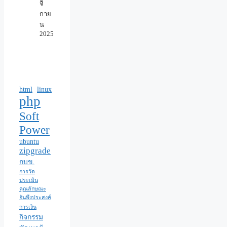
จิ
กาย
น
2025
html
linux
php
Soft
Power
ubuntu
zipgrade
กบข.
การวัด
ประเมิน
คุณลักษณะ
อันพึงประสงค์
การเงิน
กิจกรรม