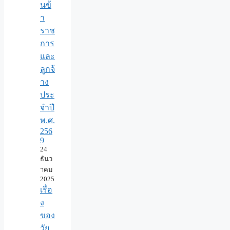
นข้
า
ราช
การ
และ
ลูกจ้
าง
ประ
จำปี
พ.ศ.​
256
9
24
ธันว
าคม
2025
เรื่อ
ง
ของ
วัย