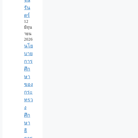
รัน
ดร์
12
มิถุน
ายน
2026
นโย
บาย
การ
ศึก
ษา
ของ
กระ
ทรว
ง
ศึก
ษา
ธิ