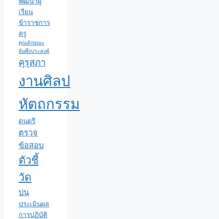
พัฒนาผู้
เรียน
ข้าราชการ
ครู
คุณลักษณะ
อันพึงประสงค์
คุรุสภา
งานศิลป
หัตถกรรม
ดนตรี
ตรวจ
ข้อสอบ
ตัวชี้
วัด
บ่น
ประเมินผล
การปฏิบัติ