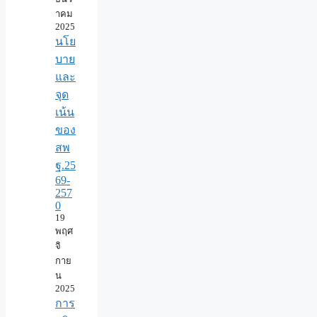
าคม
2025
นโย
บาย
และ
จุด
เน้น
ของ
สพ
ฐ.25
69-
257
0
19
พฤศ
จิ
กาย
น
2025
การ