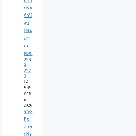
การ
ประ
จำปี
งบ
ประ
มา
ณ
พ.ศ.
256
9-
257
0
12
พฤษ
ภาค
ม
2026
ราช
กิจ
จาฯ
ปรับ