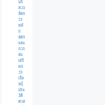
บริ
หาร
จัดก
าร
หลั
ก
สูตร
และ
การ
ส่ง
เสริ
มก
าร
เรีย
นรู้
ประ
วัติ
ศาส