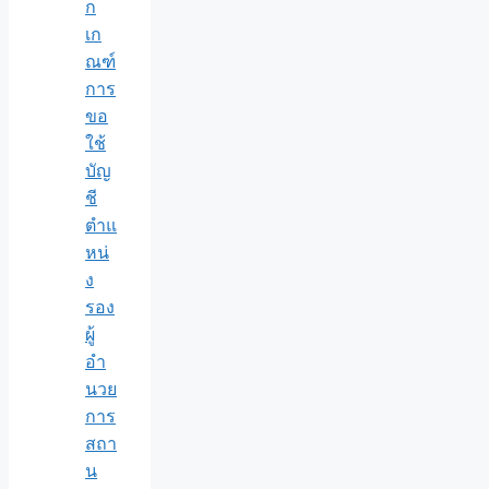
ก
เก
ณฑ์
การ
ขอ
ใช้
บัญ
ชี
ตำแ
หน่
ง
รอง
ผู้
อำ
นวย
การ
สถา
น