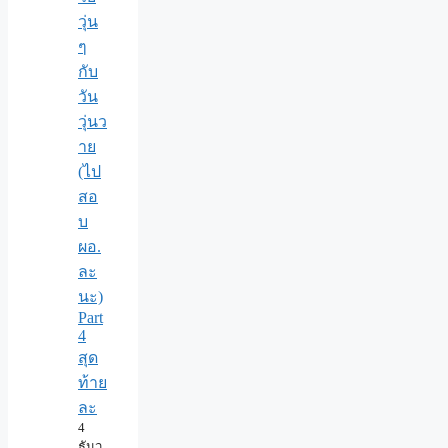
วุ่น
ๆ
กับ
วัน
วุ่นว
าย
(ไป
สอ
บ
ผอ.
ละ
นะ)
Part
4
สุด
ท้าย
ละ
4
ธันว