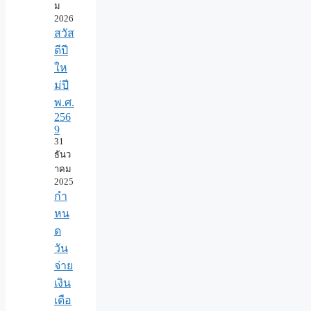
ม
2026
สวัส
ดีปี
ให
ม่ปี
พ.ศ.
256
9
31
ธันว
าคม
2025
กำ
หน
ด
วัน
จ่าย
เงิน
เดือ