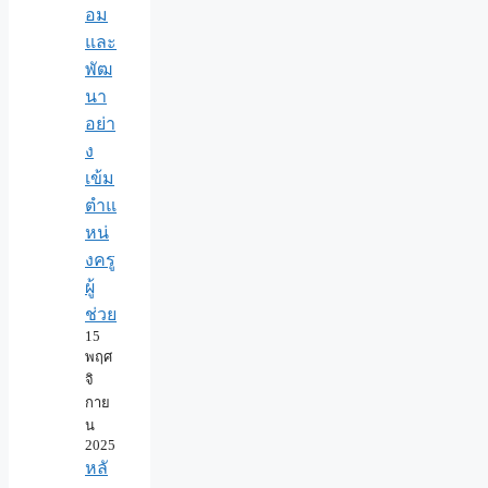
อม
และ
พัฒ
นา
อย่า
ง
เข้ม
ตำแ
หน่
งครู
ผู้
ช่วย
15
พฤศ
จิ
กาย
น
2025
หลั