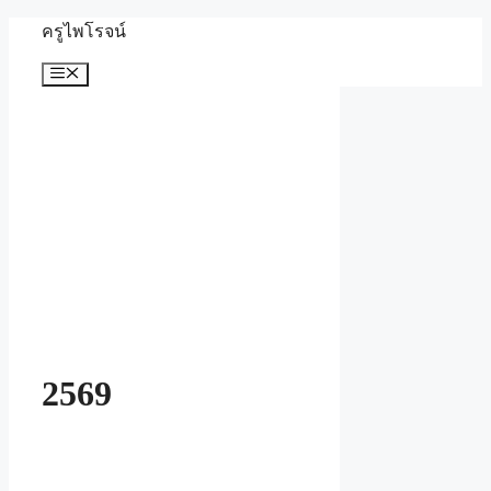
Skip
ครูไพโรจน์
to
content
Menu
2569