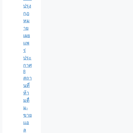
ปรุง
กฎ
หม
าย
เผย
แพ
ร่
ประ
กาศ
8
สถา
นที่
ห้า
มดื่
ม-
ขาย
แอ
ล