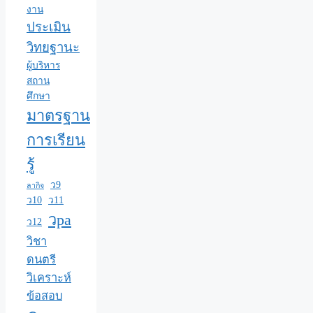
งาน
ประเมิน
วิทยฐานะ
ผู้บริหาร
สถาน
ศึกษา
มาตรฐาน
การเรียน
รู้
ว9
ลากิจ
ว10
ว11
วpa
ว12
วิชา
ดนตรี
วิเคราะห์
ข้อสอบ