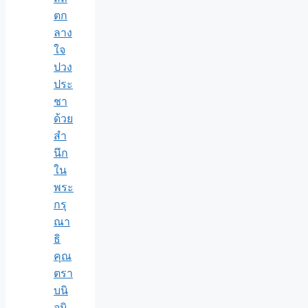
ตก
ลาง
ใจ
ปวง
ประ
ชา
ด้วย
สำ
นึก
ใน
พระ
กรุ
ณา
ธิ
คุณ
ตรา
บนิ
จนิ