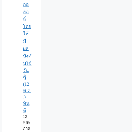
กอ
ฮอ
ล์
โดย
ให้
มี
ผล
บังคั
บใช้
วัน
นี้
(12
พ.ค
.)
ทัน
ที
12
พฤษ
ภาค