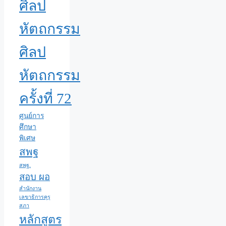
ศิลป
หัตถกรรม
ศิลป
หัตถกรรม
ครั้งที่ 72
ศูนย์การ
ศึกษา
พิเศษ
สพฐ
สพฐ.
สอบ ผอ
สำนักงาน
เลขาธิการคุรุ
สภา
หลักสูตร