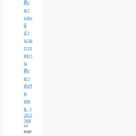
ศึก
ษา
และ
ผู้
อำ
นวย
การ
สถา
น
ศึก
ษา
สังกั
ด
สพ
ฐ. ว
26/2
568
14
พฤศ