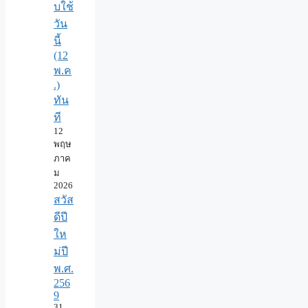
บใช้
วัน
นี้
(12
พ.ค
.)
ทัน
ที
12
พฤษ
ภาค
ม
2026
สวัส
ดีปี
ให
ม่ปี
พ.ศ.
256
9
31