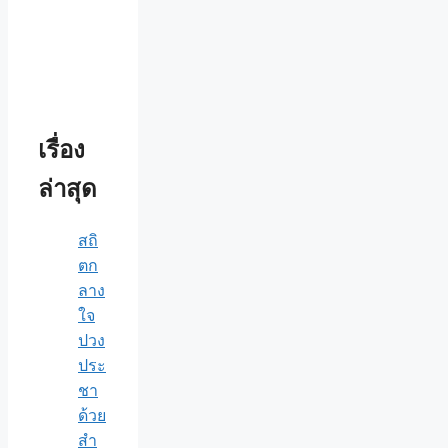
เรื่อง
ล่าสุด
สถิ
ตก
ลาง
ใจ
ปวง
ประ
ชา
ด้วย
สำ