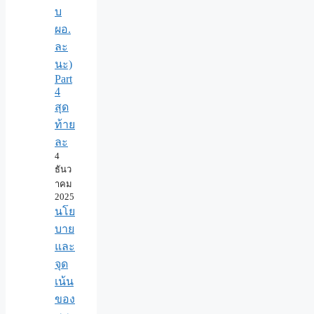
บ
ผอ.
ละ
นะ)
Part
4
สุด
ท้าย
ละ
4
ธันว
าคม
2025
นโย
บาย
และ
จุด
เน้น
ของ