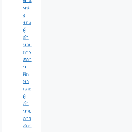
ตำแ
หน่
ง
รอง
ผู้
อำ
นวย
การ
สถา
น
ศึก
ษา
และ
ผู้
อำ
นวย
การ
สถา