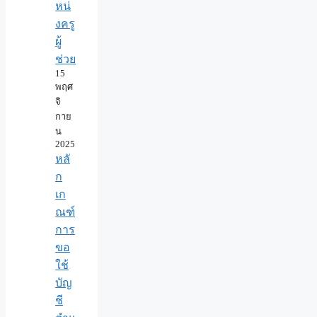
หน่
งครู
ผู้
ช่วย
15
พฤศ
จิ
กาย
น
2025
หลั
ก
เก
ณฑ์
การ
ขอ
ใช้
บัญ
ชี