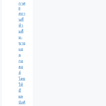
กาศ
8
สถา
นที่
ห้า
มดื่
ม-
ขาย
แอ
ล
กอ
ฮอ
ล์
โดย
ให้
มี
ผล
บังคั