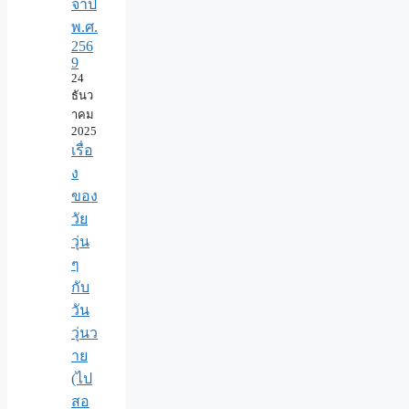
จำปี
พ.ศ.​
256
9
24
ธันว
าคม
2025
เรื่อ
ง
ของ
วัย
วุ่น
ๆ
กับ
วัน
วุ่นว
าย
(ไป
สอ