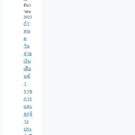
ธันว
าคม
2025
กำ
หน
ด
วัน
จ่าย
เงิน
เดือ
นข้
า
ราช
การ
และ
ลูกจ้
าง
ประ