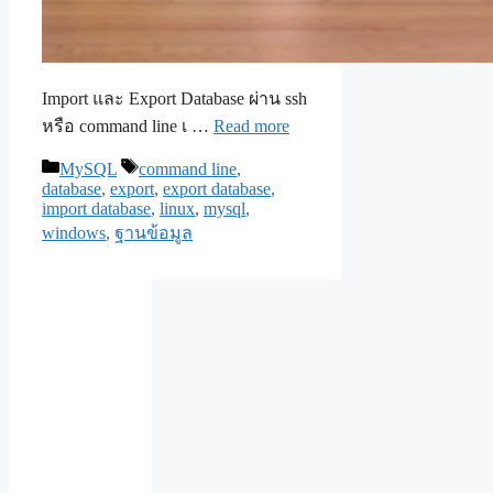
Import และ Export Database ผ่าน ssh
หรือ command line เ …
Read more
Categories
Tags
MySQL
command line
,
database
,
export
,
export database
,
import database
,
linux
,
mysql
,
windows
,
ฐานข้อมูล