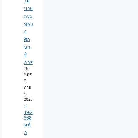
โย
บาย
กระ
ทรว
ง
ศึก
ษา
ธิ
การ
16
พฤศ
จิ
กาย
น
2025
ว
19/2
568
หลั
ก