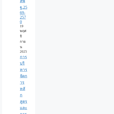
สพ
ฐ.25
69-
257
0
19
พฤศ
จิ
กาย
น
2025
การ
บริ
หาร
จัดก
าร
หลั
ก
สูตร
และ