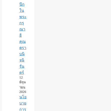
นึก
ใน
พระ
กรุ
ณา
ธิ
คุณ
ตรา
บนิ
จนิ
รัน
ดร์
12
มิถุน
ายน
2026
นโย
บาย
การ