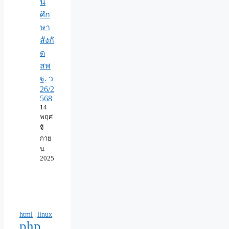
น
ศึก
ษา
สังกั
ด
สพ
ฐ. ว
26/2
568
14
พฤศ
จิ
กาย
น
2025
html
linux
php