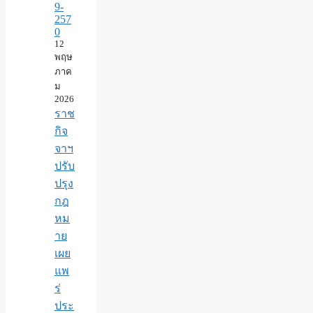
9-
257
0
12
พฤษ
ภาค
ม
2026
ราช
กิจ
จาฯ
ปรับ
ปรุง
กฎ
หม
าย
เผย
แพ
ร่
ประ