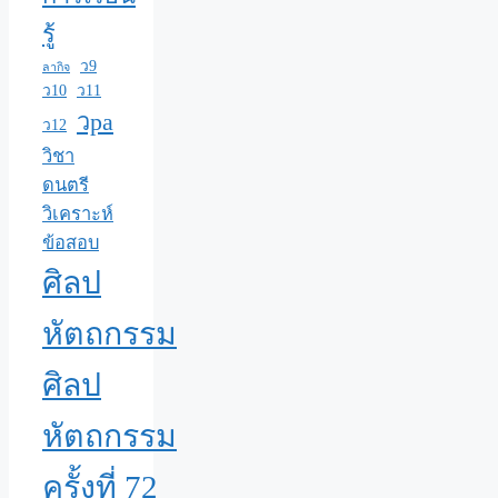
รู้
ว9
ลากิจ
ว10
ว11
วpa
ว12
วิชา
ดนตรี
วิเคราะห์
ข้อสอบ
ศิลป
หัตถกรรม
ศิลป
หัตถกรรม
ครั้งที่ 72