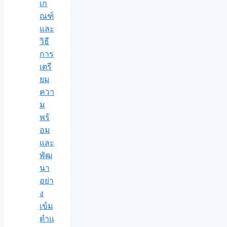
เก
ณฑ์
และ
วิธี
การ
เตรี
ยม
ควา
ม
พร้
อม
และ
พัฒ
นา
อย่า
ง
เข้ม
ตำแ