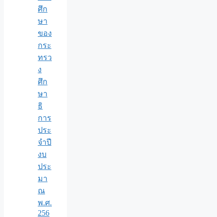
ศึก
ษา
ของ
กระ
ทรว
ง
ศึก
ษา
ธิ
การ
ประ
จำปี
งบ
ประ
มา
ณ
พ.ศ.
256