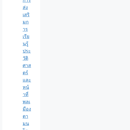
การ
ส่ง
เสริ
มก
าร
เรีย
นรู้
ประ
วัติ
ศาส
ตร์
และ
หน้
าที่
พลเ
มือง
ตา
มน