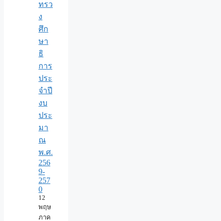
ทรว
ง
ศึก
ษา
ธิ
การ
ประ
จำปี
งบ
ประ
มา
ณ
พ.ศ.
256
9-
257
0
12
พฤษ
ภาค