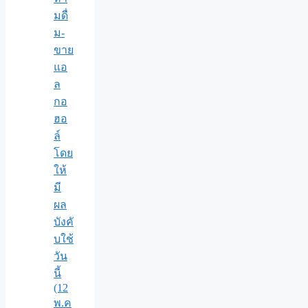
มดื่
ม-
ขาย
แอ
ล
กอ
ฮอ
ล์
โดย
ให้
มี
ผล
บังคั
บใช้
วัน
นี้
(12
พ.ค