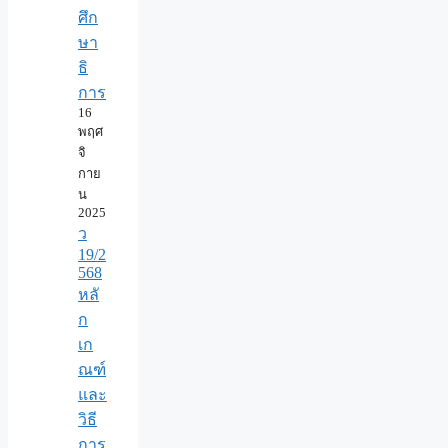
ศึก
ษา
ธิ
การ
16
พฤศ
จิ
กาย
น
2025
ว
19/2
568
หลั
ก
เก
ณฑ์
และ
วิธี
การ