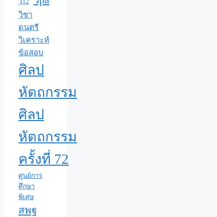
วpa
ว12
วิชา
ดนตรี
วิเคราะห์
ข้อสอบ
ศิลป
หัตถกรรม
ศิลป
หัตถกรรม
ครั้งที่ 72
ศูนย์การ
ศึกษา
พิเศษ
สพฐ