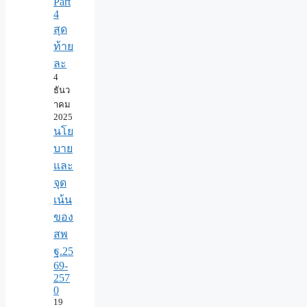
Part
4
สุด
ท้าย
ละ
4
ธันว
าคม
2025
นโย
บาย
และ
จุด
เน้น
ของ
สพ
ฐ.25
69-
257
0
19