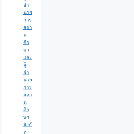
อำ
นวย
การ
สถา
น
ศึก
ษา
และ
ผู้
อำ
นวย
การ
สถา
น
ศึก
ษา
สังกั
ด