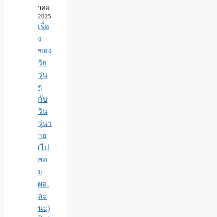
าคม
2025
เรื่อ
ง
ของ
วัย
วุ่น
ๆ
กับ
วัน
วุ่นว
าย
(ไป
สอ
บ
ผอ.
ละ
นะ)