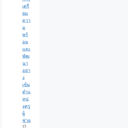
เตรี
ยม
ควา
ม
พร้
อม
และ
พัฒ
นา
อย่า
ง
เข้ม
ตำแ
หน่
งครู
ผู้
ช่วย
15