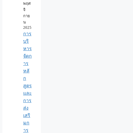
พฤศ
จิ
กาย
น
2025
การ
บริ
หาร
จัดก
าร
หลั
ก
สูตร
และ
การ
ส่ง
เสริ
มก
าร