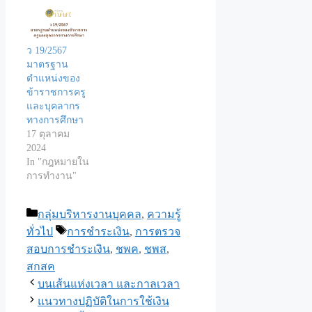
ว 19/2567
มาตรฐาน
ตำแหน่งของ
ข้าราชการครู
และบุคลากร
ทางการศึกษา
17 ตุลาคม
2024
In "กฎหมายใน
การทำงาน"
Categories
กลุ่มบริหารงานบุคคล
,
ความรู้
Tags
ทั่วไป
การชำระเงิน
,
การตรวจ
สอบการชำระเงิน
,
ชพค
,
ชพส
,
สกสค
บนเส้นแห่งเวลา และกาลเวลา
แนวทางปฏิบัติในการใช้เงิน