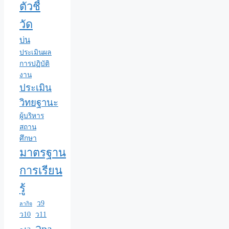
ตัวชี้
วัด
บ่น
ประเมินผล
การปฏิบัติ
งาน
ประเมิน
วิทยฐานะ
ผู้บริหาร
สถาน
ศึกษา
มาตรฐาน
การเรียน
รู้
ว9
ลากิจ
ว10
ว11