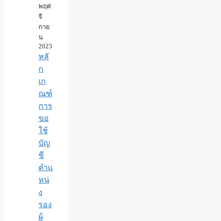
พฤศ
จิ
กาย
น
2025
หลั
ก
เก
ณฑ์
การ
ขอ
ใช้
บัญ
ชี
ตำแ
หน่
ง
รอง
ผู้