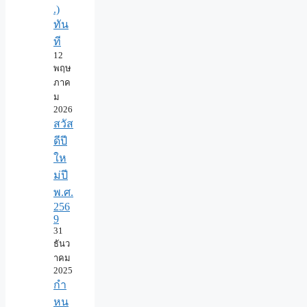
.)
ทัน
ที
12
พฤษ
ภาค
ม
2026
สวัส
ดีปี
ให
ม่ปี
พ.ศ.
256
9
31
ธันว
าคม
2025
กำ
หน