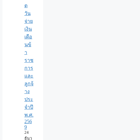
ด
วัน
จ่าย
เงิน
เดือ
นข้
า
ราช
การ
และ
ลูกจ้
าง
ประ
จำปี
พ.ศ.​
256
9
24
ธันว