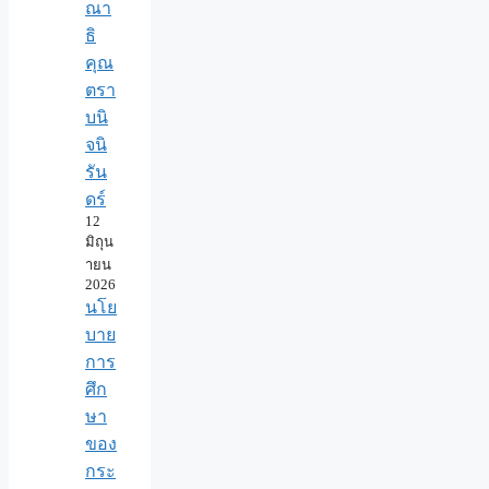
ณา
ธิ
คุณ
ตรา
บนิ
จนิ
รัน
ดร์
12
มิถุน
ายน
2026
นโย
บาย
การ
ศึก
ษา
ของ
กระ