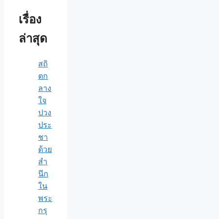
เรื่อง
ล่าสุด
สถิ
ตก
ลาง
ใจ
ปวง
ประ
ชา
ด้วย
สำ
นึก
ใน
พระ
กรุ