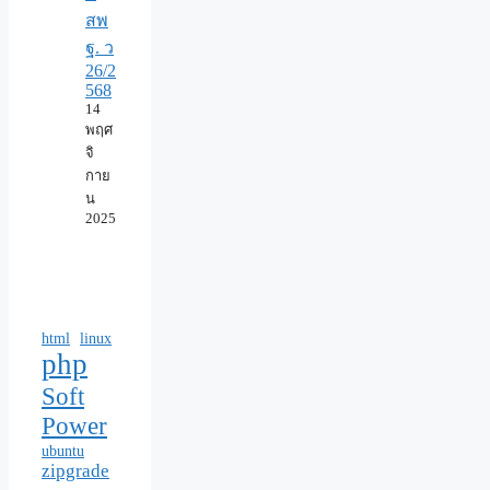
สพ
ฐ. ว
26/2
568
14
พฤศ
จิ
กาย
น
2025
html
linux
php
Soft
Power
ubuntu
zipgrade