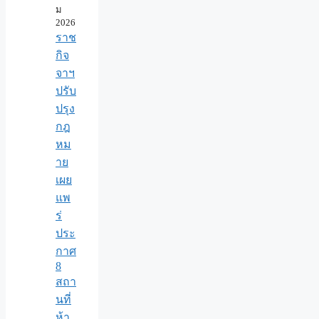
ม
2026
ราช
กิจ
จาฯ
ปรับ
ปรุง
กฎ
หม
าย
เผย
แพ
ร่
ประ
กาศ
8
สถา
นที่
ห้า