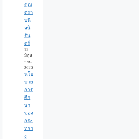
คุณ
ตรา
บนิ
จนิ
รัน
ดร์
12
มิถุน
ายน
2026
นโย
บาย
การ
ศึก
ษา
ของ
กระ
ทรว
ง