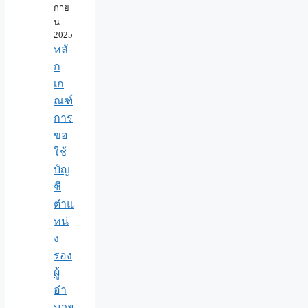
กาย
น
2025
หลั
ก
เก
ณฑ์
การ
ขอ
ใช้
บัญ
ชี
ตำแ
หน่
ง
รอง
ผู้
อำ
นวย