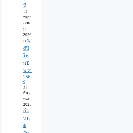
ที
12
พฤษ
ภาค
ม
2026
สวัส
ดีปี
ให
ม่ปี
พ.ศ.
256
9
31
ธันว
าคม
2025
กำ
หน
ด
วัน