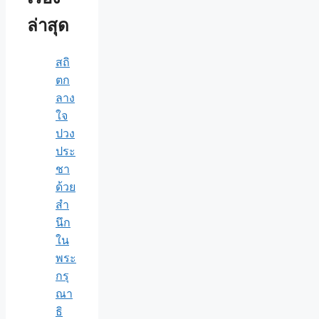
ล่าสุด
สถิ
ตก
ลาง
ใจ
ปวง
ประ
ชา
ด้วย
สำ
นึก
ใน
พระ
กรุ
ณา
ธิ