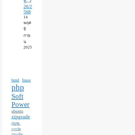
ฐ. ว
26/2
568
14
พฤศ
จิ
กาย
น
2025
html
linux
php
Soft
Power
ubuntu
zipgrade
กบข.
การวัด
ประเมิน