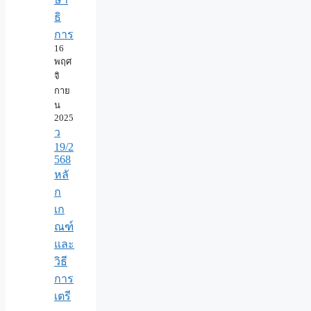
ธิ
การ
16
พฤศ
จิ
กาย
น
2025
ว
19/2
568
หลั
ก
เก
ณฑ์
และ
วิธี
การ
เตรี