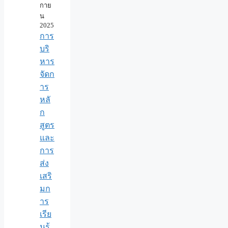
กาย
น
2025
การ
บริ
หาร
จัดก
าร
หลั
ก
สูตร
และ
การ
ส่ง
เสริ
มก
าร
เรีย
นรู้