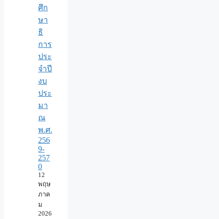
ศึก
ษา
ธิ
การ
ประ
จำปี
งบ
ประ
มา
ณ
พ.ศ.
256
9-
257
0
12
พฤษ
ภาค
ม
2026