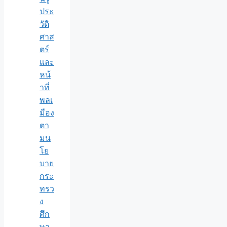
ประ
วัติ
ศาส
ตร์
และ
หน้
าที่
พลเ
มือง
ตา
มน
โย
บาย
กระ
ทรว
ง
ศึก
ษา