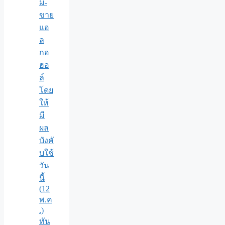
ม-
ขาย
แอ
ล
กอ
ฮอ
ล์
โดย
ให้
มี
ผล
บังคั
บใช้
วัน
นี้
(12
พ.ค
.)
ทัน