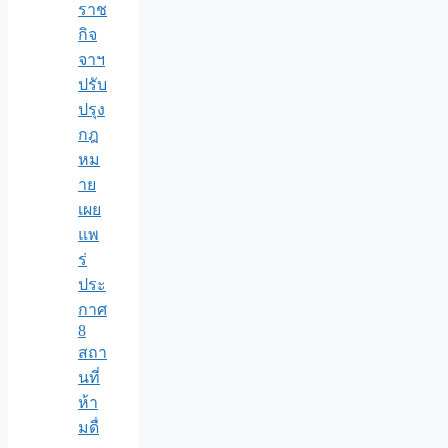
ราช
กิจ
จาฯ
ปรับ
ปรุง
กฎ
หม
าย
เผย
แพ
ร่
ประ
กาศ
8
สถา
นที่
ห้า
มดื่