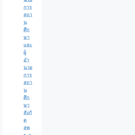
การ
สถา
น
ศึก
ษา
และ
ผู้
อำ
นวย
การ
สถา
น
ศึก
ษา
สังกั
ด
สพ