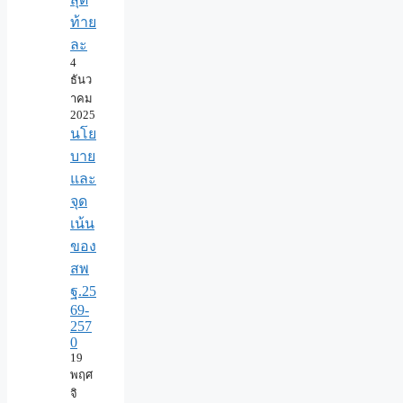
ท้าย
ละ
4
ธันว
าคม
2025
นโย
บาย
และ
จุด
เน้น
ของ
สพ
ฐ.25
69-
257
0
19
พฤศ
จิ