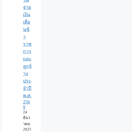
จ่าย
เงิน
เดือ
นข้
า
ราช
การ
และ
ลูกจ้
าง
ประ
จำปี
พ.ศ.​
256
9
24
ธันว
าคม
2025