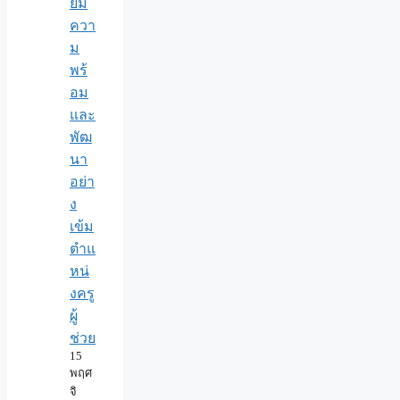
ยม
ควา
ม
พร้
อม
และ
พัฒ
นา
อย่า
ง
เข้ม
ตำแ
หน่
งครู
ผู้
ช่วย
15
พฤศ
จิ