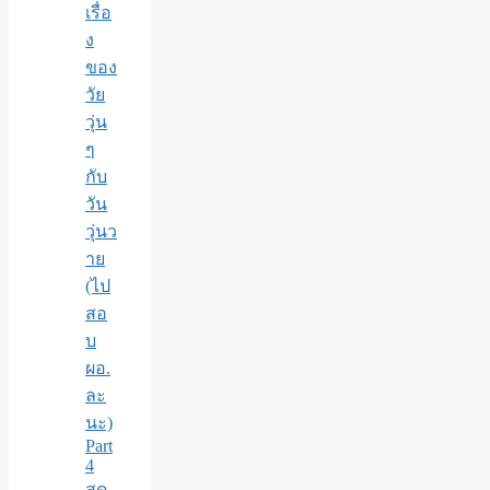
เรื่อ
ง
ของ
วัย
วุ่น
ๆ
กับ
วัน
วุ่นว
าย
(ไป
สอ
บ
ผอ.
ละ
นะ)
Part
4
สุด