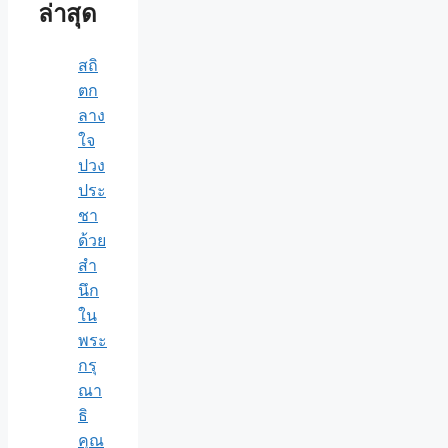
ล่าสุด
สถิ
ตก
ลาง
ใจ
ปวง
ประ
ชา
ด้วย
สำ
นึก
ใน
พระ
กรุ
ณา
ธิ
คุณ