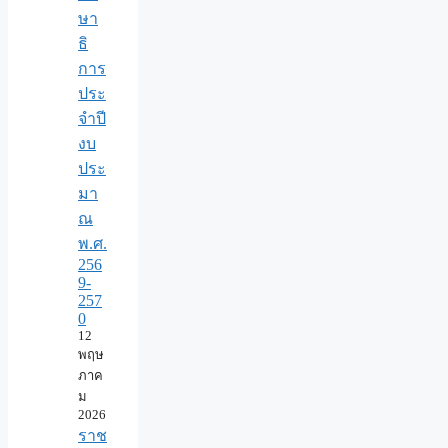
ษา
ธิ
การ
ประ
จำปี
งบ
ประ
มา
ณ
พ.ศ.
256
9-
257
0
12
พฤษ
ภาค
ม
2026
ราช