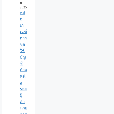
น
2025
หลั
ก
เก
ณฑ์
การ
ขอ
ใช้
บัญ
ชี
ตำแ
หน่
ง
รอง
ผู้
อำ
นวย