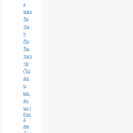
ง
ของ
วัย
วุ่น
ๆ
กับ
วัน
วุ่นว
าย
(ไป
สอ
บ
ผอ.
ละ
นะ)
Part
4
สุด