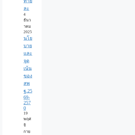
ท้าย
ละ
4
ธันว
าคม
2025
นโย
บาย
และ
จุด
เน้น
ของ
สพ
ฐ.25
69-
257
0
19
พฤศ
จิ
กาย