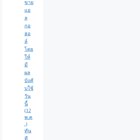
ขาย
แอ
ล
กอ
ฮอ
ล์
โดย
ให้
มี
ผล
บังคั
บใช้
วัน
นี้
(12
พ.ค
.)
ทัน
ที