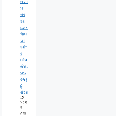
ควา
ม
พร้
อม
และ
พัฒ
นา
อย่า
ง
เข้ม
ตำแ
หน่
งครู
ผู้
ช่วย
15
พฤศ
จิ
กาย