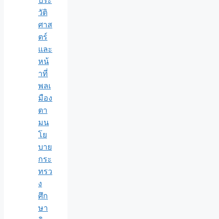
ประ
วัติ
ศาส
ตร์
และ
หน้
าที่
พลเ
มือง
ตา
มน
โย
บาย
กระ
ทรว
ง
ศึก
ษา