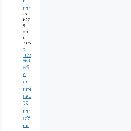
ธิ
การ
16
พฤศ
จิ
กาย
น
2025
ว
19/2
568
หลั
ก
เก
ณฑ์
และ
วิธี
การ
เตรี
ยม