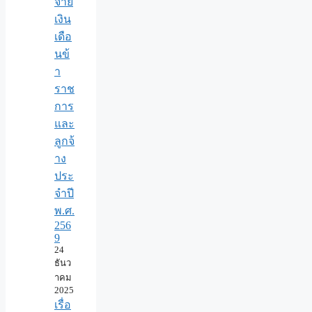
จ่าย
เงิน
เดือ
นข้
า
ราช
การ
และ
ลูกจ้
าง
ประ
จำปี
พ.ศ.​
256
9
24
ธันว
าคม
2025
เรื่อ