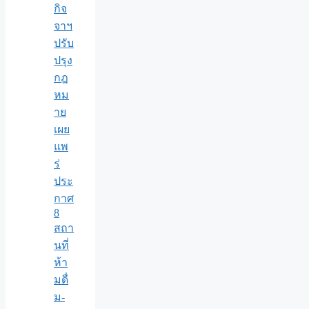
กิจ
จาฯ
ปรับ
ปรุง
กฎ
หม
าย
เผย
แพ
ร่
ประ
กาศ
8
สถา
นที่
ห้า
มดื่
ม-