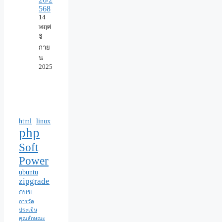
568
14
พฤศ
จิ
กาย
น
2025
html
linux
php
Soft
Power
ubuntu
zipgrade
กบข.
การวัด
ประเมิน
คุณลักษณะ