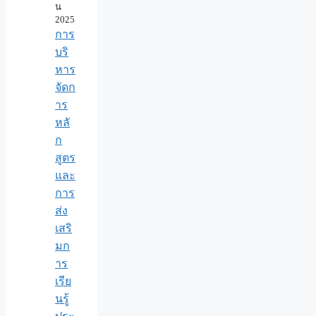
น
2025
การ
บริ
หาร
จัดก
าร
หลั
ก
สูตร
และ
การ
ส่ง
เสริ
มก
าร
เรีย
นรู้