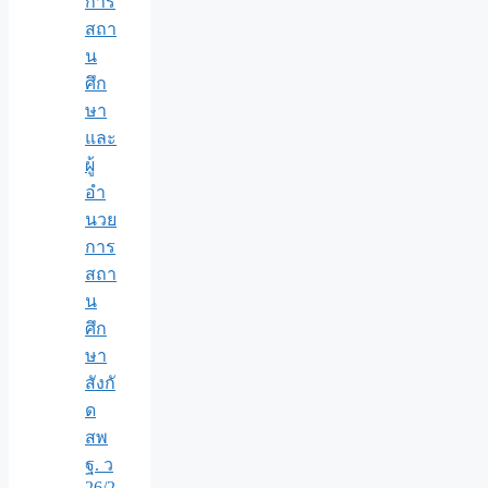
การ
สถา
น
ศึก
ษา
และ
ผู้
อำ
นวย
การ
สถา
น
ศึก
ษา
สังกั
ด
สพ
ฐ. ว
26/2