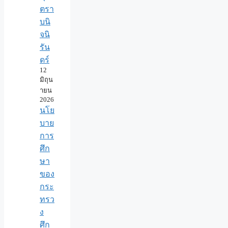
ตรา
บนิ
จนิ
รัน
ดร์
12
มิถุน
ายน
2026
นโย
บาย
การ
ศึก
ษา
ของ
กระ
ทรว
ง
ศึก