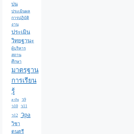
บ่น
ประเมินผล
การปฏิบัติ
งาน
ประเมิน
วิทยฐานะ
ผู้บริหาร
สถาน
ศึกษา
มาตรฐาน
การเรียน
รู้
ว9
ลากิจ
ว10
ว11
วpa
ว12
วิชา
ดนตรี