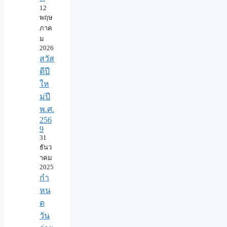
12
พฤษ
ภาค
ม
2026
สวัส
ดีปี
ให
ม่ปี
พ.ศ.
256
9
31
ธันว
าคม
2025
กำ
หน
ด
วัน