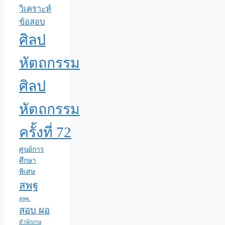
วิเคราะห์
ข้อสอบ
ศิลป
หัตถกรรม
ศิลป
หัตถกรรม
ครั้งที่ 72
ศูนย์การ
ศึกษา
พิเศษ
สพฐ
สพฐ.
สอบ ผอ
สำนักงาน