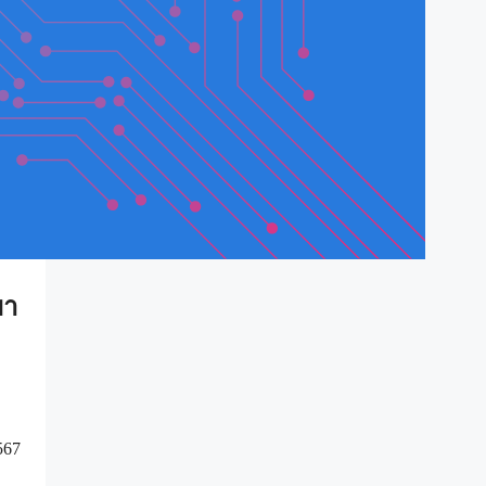
ขา
567