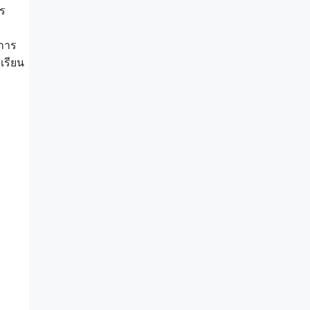
าร
 การ
เรียน