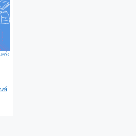
ครั้ง
ณฑ์